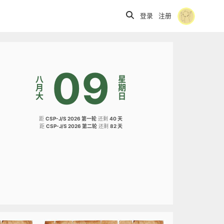
登录
注册
09
八
星
月
期
大
日
距
CSP-J/S 2026 第一轮
还剩
40 天
距
CSP-J/S 2026 第二轮
还剩
82 天