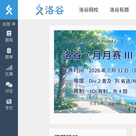
洛谷网校
洛谷有题
应用
题库
题单
比赛
讨论
专栏