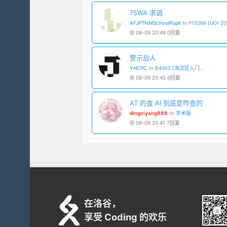
75WA 求调
AFJPTNMSchoolPupil
In
P15086 [UOI 20
@ 08-09 20:48
0回复
警示后人
YHCPC
In
B4462 [海淀区入门…
@ 08-09 20:45
0回复
AT 的查 AI 到底是咋查的
dingziyang888
In
学术版
@ 08-09 20:41
7回复
在洛谷，
享受 Coding 的欢乐