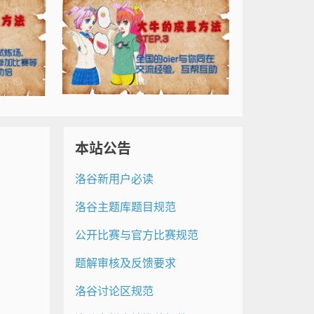
本站公告
洛谷新用户必读
洛谷主题库题目规范
公开比赛与官方比赛规范
题解审核及反馈要求
洛谷讨论区规范