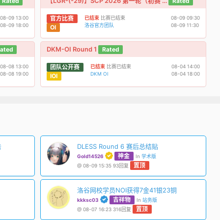
【LGR-(-29)】SCP 2026 第一轮（初赛 …
Rated
Rated
08-09 13:00
官方比赛
已结束
比赛已结束
08-09 09:30
08-09 18:00
洛谷官方团队
08-09 11:30
OI
DKM-OI Round 1
ated
Rated
08-08 13:00
团队公开赛
已结束
比赛已结束
08-04 14:00
08-08 19:00
DKM OI
08-04 18:00
IOI
告
DLESS Round 6 赛后总结贴
神金
Gold14526
In
学术版
置顶
@ 08-09 15:35
93回复
洛谷网校学员NOI获得7金41银23铜
吉祥物
kkksc03
In
站务版
置顶
@ 08-07 16:23
316回复