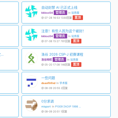
自动封禁 AI 已正式上线
管理员
kkksc04
In
站务版
置顶
@ 07-28 16:53
1330回复
注意！有些人因为这个被封！
管理员
kkksc04
In
站务版
置顶
@ 07-08 15:27
781回复
定…
洛谷 2026 CSP-J 初赛课程
管理员
洛谷网校
In
站务版
置顶
@ 05-20 17:08
146回复
一些问题
dsaofihfnd
In
学术版
@ 08-09 20:55
2回复
0分求调
misport
In
P1009 [NOIP 1998 …
@ 08-09 20:51
1回复