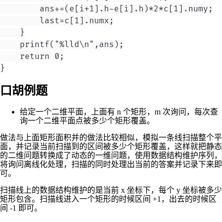
        ans+=(e[i+1].h-e[i].h)*2*c[1].numy;

        last=c[1].numx;

    }

    printf("%lld\n",ans);

    return 0;

口胡例题
给定一个二维平面，上面有
n
个矩形，
m
次询问，每次查
询一个二维平面点被多少个矩形覆盖。
做法与上面矩形面积并的做法比较相似，模拟一条线扫描整个平
面，并记录当前扫描到的区间被多少个矩形覆盖，这样就把静态
的二维问题转换成了动态的一维问题，使用数据结构维护序列，
将询问离线化处理，扫描的同时处理出当前的答案并记录下来即
可。
扫描线上的数据结构维护的是当前
x
坐标下，每个
y
坐标被多少
矩形包含。扫描线进入一个矩形的时候区间
+1
，出去的时候区
间
-1
即可。