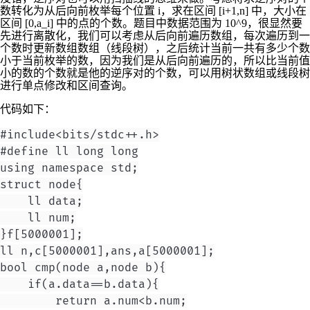
数转化为从后向前枚举每个位置
i
，求在区间
[i+1,n]
中，大小在
区间
[0,a_i]
中的点的个数。题目中数据范围为
10^9
，很显然要
先进行离散化，我们可以考虑从后向前遍历数组，每次遍历到一
个数时更新数组数组（线段树），之后统计当前一共有多少个数
小于当前枚举的数，因为我们是从后向前遍历的，所以比当前值
小的数的个数就是他的逆序对的个数，可以用树状数组或线段树
进行单点修改和区间查询。
代码如下：
#include<bits/stdc++.h>

#define ll long long

using namespace std;

struct node{

    ll data;

    ll num;

}f[5000001];

ll n,c[5000001],ans,a[5000001];

bool cmp(node a,node b){

    if(a.data==b.data){

        return a.num<b.num;
