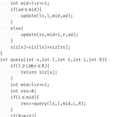
    int mid=l+r>>1;

    if(ad<=mid){

        update(ls,l,mid,ad);

    }

    else{

        update(rs,mid+1,r,ad);

    }

    siz[x]=siz[ls]+siz[rs];

}

int query(int x,int l,int r,int L,int R){

    if(l>=L&&r<=R){

        return siz[x];

    }

    int mid=l+r>>1;

    int res=0;

    if(L<=mid){

        res+=query(ls,l,mid,L,R);

    }

    if(R>mid){
