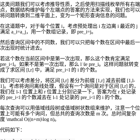
这类问题我们可以考虑推导性质，之后使用扫描线枚举所有右端
点，数据结构维护每个左端点的答案的方法来实现，我们也可以
将问题转换到二维平面上，变为一个矩形查询信息的问题。
在这道题中，对于每个位置
i
，考虑预处理出
i
左边离
i
最近的
j
满足
a_i=a_j
，用一个数组记录，即
pre_i=j
。
然后查询区间中的不同数，我们可以只把每个数在区间中最后一
次出现时统计进去。
若这个数在当前区间中是第一次出现，那么这个数肯定满足
pre_i<l
。如果不是第一次出现，那么
l \le pre_i
。这样问题就转变
成了求区间
[l,r]
中，满足
pre_i<l
的
i
的个数。
我们可以考虑差分，将区间
[l,r]
差分为前缀
[1,r]
减去前缀
[1,l-
1]
。考虑将询问离线处理，假设有一个询问是对于区间
[l,r]
的，
我们在
l-1
位置上和
r
位置上分别记录一下，答案为在
r
处记录
的
pre_i<l
的个数减去在
l-1
处记录的
pre_i<l
的
i
的个数。
每次查询可以用值域线段树或值域树状数组来维护，注意一个位
置上可能有多个询问，但总共的查询次数是
m
次。总时间复杂
度
\mathcal O((n+m)\log n)
。
代码如下：