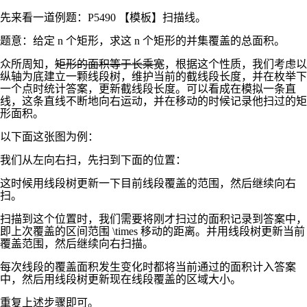
先来看一道例题：P5490 【模板】扫描线。
题意：给定
n
个矩形，求这
n
个矩形的并集覆盖的总面积。
众所周知，
矩形的面积等于长乘宽
，根据这个性质，我们考虑以
纵轴为底建立一颗线段树，维护当前的截线段长度，并在枚举下
一个点时统计答案，更新截线段长度。可以看成在模拟一条直
线，这条直线不断地向右运动，并在移动的时候记录他扫过的矩
形面积。
以下面这张图为例：
我们从左向右扫，先扫到下面的位置：
这时候用线段树更新一下目前线段覆盖的范围，然后继续向右
扫。
扫描到这个位置时，我们需要将刚才扫过的面积记录到答案中，
即上次覆盖的区间范围
\times
移动的距离。并用线段树更新当前
覆盖范围，然后继续向右扫描。
每次线段的覆盖面积发生变化时都将当前通过的面积计入答案
中，然后用线段树更新现在线段覆盖的区域大小。
重复上述步骤即可。