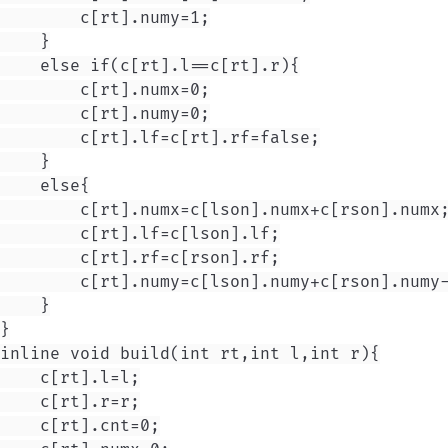
        c[rt].numy=1;

    }

    else if(c[rt].l==c[rt].r){

        c[rt].numx=0;

        c[rt].numy=0;

        c[rt].lf=c[rt].rf=false;

    }

    else{

        c[rt].numx=c[lson].numx+c[rson].numx;
        c[rt].lf=c[lson].lf;

        c[rt].rf=c[rson].rf;

        c[rt].numy=c[lson].numy+c[rson].numy-
    }

}

inline void build(int rt,int l,int r){

    c[rt].l=l;

    c[rt].r=r;

    c[rt].cnt=0;
