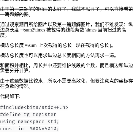
由于第一篇题解的图画的太好了，我就不献丑了，可以直接看第
一篇题解的图
。
通过观察题目所给图片以及第一篇题解图片，我们不难发现：纵
边总长度
=\sum2\times
被截得的线段条数
\times
当前扫过的高
度。
横边总长度
=\sum|
上次截得的总长
-
现在截得的总长
|
。
横边总长度也可以用求纵边总长度相同的方法再求一遍。
和面积并相比，周长并中还要维护线段的个数，而且横边和纵边
需要分开计算。
由于这题数据比较水，所以不需要离散化，但要注意点的坐标存
在负数的情况。
代码如下:
#include<bits/stdc++.h>

#define rg register

using namespace std;

const int MAXN=5010;
