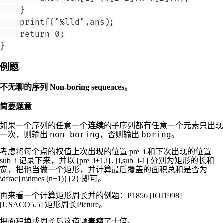
    }

    printf("%lld",ans);

    return 0;

例题
不无聊的序列 Non-boring sequences。
简要题意
如果一个序列的任意一个
连续
的子序列都有任意一个元素只出现
non-boring
boring
一次，则输出
，否则输出
。
考虑将每个点的权值上次出现的位置
pre_i
和下次出现的位置
sub_i
记录下来，并以
[pre_i+1,i]
,
[i,sub_i-1]
分别为矩形的长和
宽，把他当做一个矩形，并计算最后覆盖的面积总和是否为
\dfrac{n\times (n+1)}{2}
即可。
再来看一个计算矩形周长并的例题：P1856 [IOI1998]
[USACO5.5] 矩形周长Picture。
把面积换成周长后这道题毒瘤了十倍。