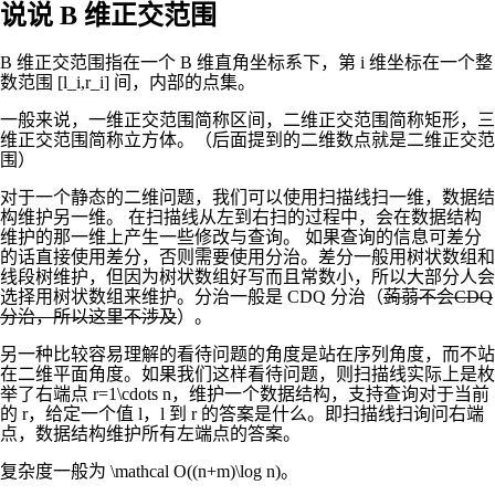
说说 B 维正交范围
B 维正交范围指在一个 B 维直角坐标系下，第
i
维坐标在一个整
数范围
[l_i,r_i]
间，内部的点集。
一般来说，一维正交范围简称区间，二维正交范围简称矩形，三
维正交范围简称立方体。（后面提到的二维数点就是二维正交范
围）
对于一个静态的二维问题，我们可以使用扫描线扫一维，数据结
构维护另一维。 在扫描线从左到右扫的过程中，会在数据结构
维护的那一维上产生一些修改与查询。 如果查询的信息可差分
的话直接使用差分，否则需要使用分治。差分一般用树状数组和
线段树维护，但因为树状数组好写而且常数小，所以大部分人会
选择用树状数组来维护。分治一般是 CDQ 分治（
蒟蒻不会CDQ
分治，所以这里不涉及
）。
另一种比较容易理解的看待问题的角度是站在序列角度，而不站
在二维平面角度。如果我们这样看待问题，则扫描线实际上是枚
举了右端点
r=1\cdots n
，维护一个数据结构，支持查询对于当前
的
r
，给定一个值
l
，
l
到
r
的答案是什么。即扫描线扫询问右端
点，数据结构维护所有左端点的答案。
复杂度一般为
\mathcal O((n+m)\log n)
。