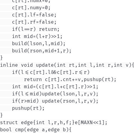
    c[rt].numx=0;

    c[rt].numy=0;

    c[rt].lf=false;

    c[rt].rf=false;

    if(l==r) return;

    int mid=(l+r)>>1;

    build(lson,l,mid);

    build(rson,mid+1,r);

}

inline void update(int rt,int l,int r,int v){
    if(l<=c[rt].l&&c[rt].r<=r)

        return c[rt].cnt+=v,pushup(rt);

    int mid=(c[rt].l+c[rt].r)>>1;

    if(l<=mid)update(lson,l,r,v);

    if(r>mid) update(rson,l,r,v);

    pushup(rt);

}

struct edge{int l,r,h,f;}e[MAXN<<1];

bool cmp(edge a,edge b){
