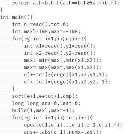
    return a.h<b.h||(a.h==b.h&&a.f>b.f);

}

int main(){

    int n=read(),tot=0;

    int maxl=INF,maxr=-INF;

    for(rg int i=1;i<=n;i++){

        int x1=read(),y1=read();

        int x2=read(),y2=read();

        maxl=min(maxl,min(x1,x2));

        maxr=max(maxr,max(x1,x2));

        e[++tot]=(edge){x1,x2,y1,1};

        e[++tot]=(edge){x1,x2,y2,-1};

    }

    sort(e+1,e+tot+1,cmp);

    long long ans=0,last=0;

    build(1,maxl,maxr-1);

    for(rg int i=1;i<=tot;i++){

        update(1,e[i].l,e[i].r-1,e[i].f);

        ans+=labs(c[1].numx-last);
