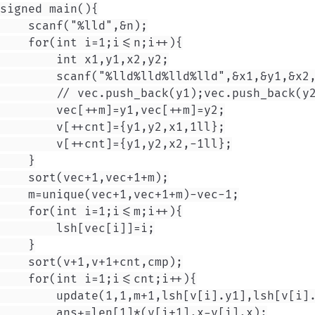
signed main(){

    scanf("%lld",&n);

    for(int i=1;i<=n;i++){

        int x1,y1,x2,y2;

        scanf("%lld%lld%lld%lld",&x1,&y1,&x2,
        // vec.push_back(y1);vec.push_back(y2
        vec[++m]=y1,vec[++m]=y2;

        v[++cnt]={y1,y2,x1,1ll};

        v[++cnt]={y1,y2,x2,-1ll};

    }

    sort(vec+1,vec+1+m);

    m=unique(vec+1,vec+1+m)-vec-1;

    for(int i=1;i<=m;i++){

        lsh[vec[i]]=i;

    }

    sort(v+1,v+1+cnt,cmp);

    for(int i=1;i<=cnt;i++){

        update(1,1,m+1,lsh[v[i].y1],lsh[v[i].
        ans+=len[1]*(v[i+1].x-v[i].x);
