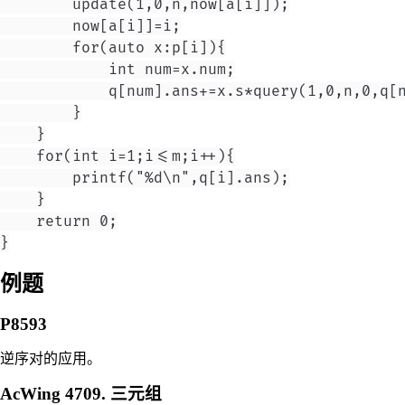
        update(1,0,n,now[a[i]]);

        now[a[i]]=i;

        for(auto x:p[i]){

            int num=x.num;

            q[num].ans+=x.s*query(1,0,n,0,q[n
        }

    }

    for(int i=1;i<=m;i++){

        printf("%d\n",q[i].ans);

    }

    return 0;

例题
P8593
逆序对的应用。
AcWing 4709. 三元组