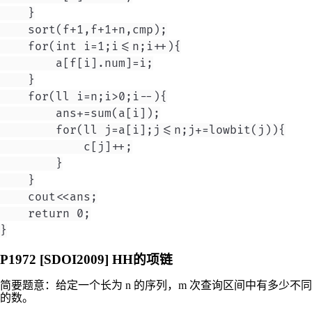
    }

    sort(f+1,f+1+n,cmp);

    for(int i=1;i<=n;i++){

        a[f[i].num]=i;

    }

    for(ll i=n;i>0;i--){

        ans+=sum(a[i]);

        for(ll j=a[i];j<=n;j+=lowbit(j)){

            c[j]++;

        }

    }

    cout<<ans;

    return 0;

P1972 [SDOI2009] HH的项链
简要题意：给定一个长为
n
的序列，
m
次查询区间中有多少不同
的数。