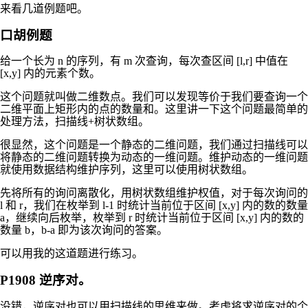
来看几道例题吧。
口胡例题
给一个长为
n
的序列，有
m
次查询，每次查区间
[l,r]
中值在
[x,y]
内的元素个数。
这个问题就叫做二维数点。我们可以发现等价于我们要查询一个
二维平面上矩形内的点的数量和。这里讲一下这个问题最简单的
处理方法，扫描线+树状数组。
很显然，这个问题是一个静态的二维问题，我们通过扫描线可以
将静态的二维问题转换为动态的一维问题。维护动态的一维问题
就使用数据结构维护序列，这里可以使用树状数组。
先将所有的询问离散化，用树状数组维护权值，对于每次询问的
l
和
r
，我们在枚举到
l-1
时统计当前位于区间
[x,y]
内的数的数量
a
，继续向后枚举，枚举到
r
时统计当前位于区间
[x,y]
内的数的
数量
b
，
b-a
即为该次询问的答案。
可以用我的这道题进行练习。
P1908 逆序对。
没错，逆序对也可以用扫描线的思维来做。考虑将求逆序对的个