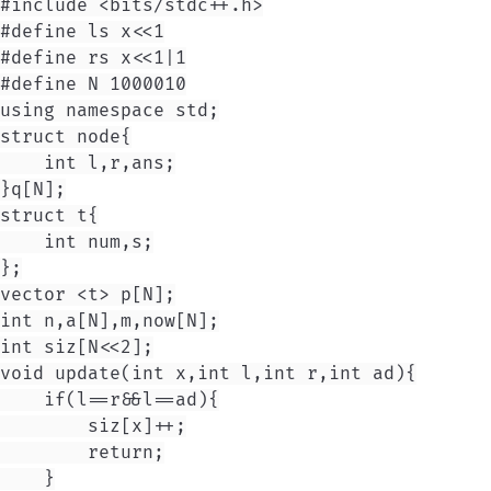
#include <bits/stdc++.h>

#define ls x<<1

#define rs x<<1|1

#define N 1000010

using namespace std;

struct node{

    int l,r,ans;

}q[N];

struct t{

    int num,s;

};

vector <t> p[N];

int n,a[N],m,now[N];

int siz[N<<2];

void update(int x,int l,int r,int ad){

    if(l==r&&l==ad){

        siz[x]++;

        return;

    }
