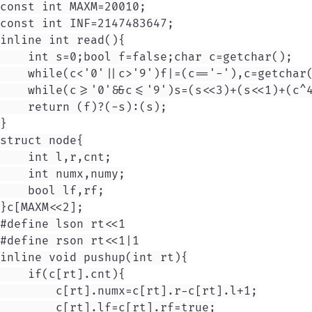
const int MAXM=20010;

const int INF=2147483647;

inline int read(){

    int s=0;bool f=false;char c=getchar();

    while(c<'0'||c>'9')f|=(c=='-'),c=getchar(
    while(c>='0'&&c<='9')s=(s<<3)+(s<<1)+(c^4
    return (f)?(-s):(s);

}

struct node{

    int l,r,cnt;

    int numx,numy;

    bool lf,rf;

}c[MAXM<<2];

#define lson rt<<1

#define rson rt<<1|1

inline void pushup(int rt){

    if(c[rt].cnt){

        c[rt].numx=c[rt].r-c[rt].l+1;

        c[rt].lf=c[rt].rf=true;
