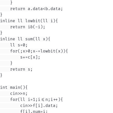
    }

    return a.data<b.data;

}

inline ll lowbit(ll i){

    return i&(-i);

}

inline ll sum(ll x){

    ll s=0;

    for(;x>0;x-=lowbit(x)){

        s+=c[x];

    }

    return s;

}

int main(){

    cin>>n;

    for(ll i=1;i<=n;i++){

        cin>>f[i].data;

        f[i].num=i;
