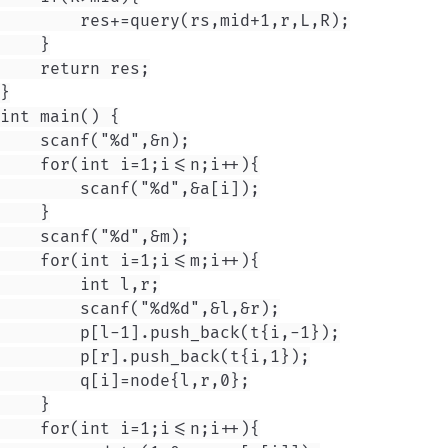
        res+=query(rs,mid+1,r,L,R);

    }

    return res;

}

int main() {

    scanf("%d",&n);

    for(int i=1;i<=n;i++){

        scanf("%d",&a[i]);

    }

    scanf("%d",&m);

    for(int i=1;i<=m;i++){

        int l,r;

        scanf("%d%d",&l,&r);

        p[l-1].push_back(t{i,-1});

        p[r].push_back(t{i,1});

        q[i]=node{l,r,0};

    }

    for(int i=1;i<=n;i++){
