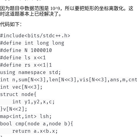
因为题目中数据范围是
10^9
，所以要把矩形的坐标离散化。这
时这道题基本上已经解决了。
代码如下：
#include<bits/stdc++.h>

#define int long long

#define N 1000010

#define ls x<<1

#define rs x<<1|1

using namespace std;

int n,sum[N<<3],len[N<<3],vis[N<<3],ans,m,cnt
int vec[N<<3];

struct node{

    int y1,y2,x,c;

}v[N<<2];

map<int,int> lsh;

bool cmp(node a,node b){

    return a.x<b.x;
