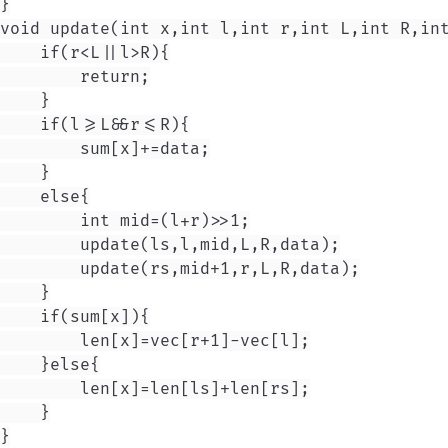
}

void update(int x,int l,int r,int L,int R,int
    if(r<L||l>R){

        return;

    }

    if(l>=L&&r<=R){

        sum[x]+=data;

    }

    else{

        int mid=(l+r)>>1;

        update(ls,l,mid,L,R,data);

        update(rs,mid+1,r,L,R,data);

    }

    if(sum[x]){

        len[x]=vec[r+1]-vec[l];

    }else{

        len[x]=len[ls]+len[rs];

    }

}
