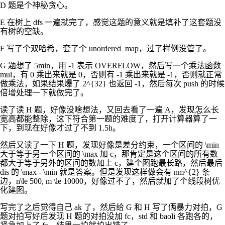
D 题是个神秘贪心。
E 在树上 dfs 一遍就完了，感觉这题的意义就是填补了这套题没
有树的空缺。
F 写了个双哈希，套了个 unordered_map，过了样例没管了。
G 题想了 5min，用
-1
表示 OVERFLOW，然后写一个乘法函数
mul，有
0
乘出来就是
0
，否则有
-1
乘出来就是
-1
，否则就正常
做乘法，如果结果爆了
2^{32}
也返回
-1
，然后每次 push 的时候
倍增处理一下就做完了。
读了读 H 题，好像没啥想法，又回去看了一遍 A，发现怎么长
宽高都能整除，这下符合第一题的难度了，打开计算器算了一
下，到现在好像才过了不到 1.5h。
然后又读了一下 H 题，发现好像是差分约束，一个区间的
\min
大于等于另一个区间的
\max
加
c
，那肯定是这个区间的所有数
都大于等于另外的区间的数加上
c
，建个图跑最长路，然后最后
dis
的
\max - \min
就是答案。但是发现这样做会有
nm^{2}
条
边，
n\le 500, m \le 10000
，好像过不了，然后就加了个线段树优
化建图。
写完了之后觉得自己 ak 了，然后给 G 和 H 写了俩暴力对拍，G
题对拍写好后发现 H 题的对拍没加 fc，std 和 baoli 各跑各的，