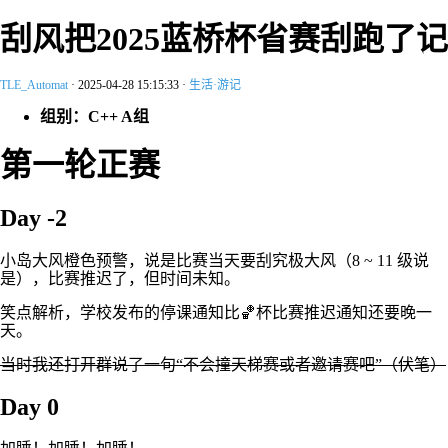
刮风把2025蓝桥杯省赛刮跑了记
TLE_Automat
·
2025-04-28 15:15:33
·
生活·游记
组别：C++ A组
第一轮正赛
Day -2
小岛大风橙色预警，说是比赛当天要刮究极大风（8 ~ 11 级说
是），比赛推迟了，但时间未知。
笑点解析，学校发布的停课通知比🏀杯比赛推迟通知还要晚一
天。
当时我还打开群说了一句“不会撞天梯赛或者邀请赛吧”（伏笔）
Day 0