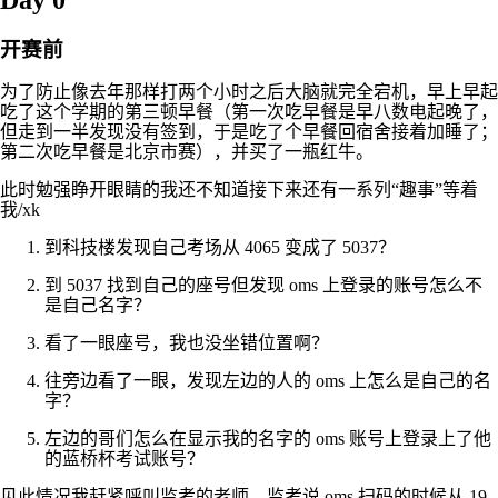
开赛前
为了防止像去年那样打两个小时之后大脑就完全宕机，早上早起
吃了这个学期的第三顿早餐（第一次吃早餐是早八数电起晚了，
但走到一半发现没有签到，于是吃了个早餐回宿舍接着加睡了；
第二次吃早餐是北京市赛），并买了一瓶红牛。
此时勉强睁开眼睛的我还不知道接下来还有一系列“趣事”等着
我/xk
到科技楼发现自己考场从 4065 变成了 5037？
到 5037 找到自己的座号但发现 oms 上登录的账号怎么不
是自己名字？
看了一眼座号，我也没坐错位置啊？
往旁边看了一眼，发现左边的人的 oms 上怎么是自己的名
字？
左边的哥们怎么在显示我的名字的 oms 账号上登录上了他
的蓝桥杯考试账号？
见此情况我赶紧呼叫监考的老师，监考说 oms 扫码的时候从 19