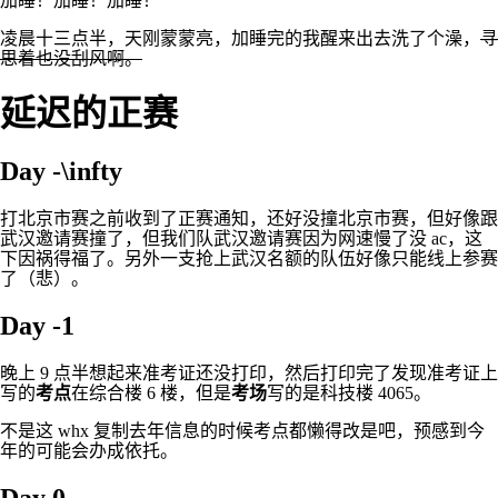
加睡！加睡！加睡！
凌晨十三点半，天刚蒙蒙亮，加睡完的我醒来出去洗了个澡，
寻
思着也没刮风啊。
延迟的正赛
Day
-\infty
打北京市赛之前收到了正赛通知，还好没撞北京市赛，但好像跟
武汉邀请赛撞了，但我们队武汉邀请赛因为网速慢了没 ac，这
下因祸得福了。另外一支抢上武汉名额的队伍好像只能线上参赛
了（悲）。
Day -1
晚上 9 点半想起来准考证还没打印，然后打印完了发现准考证上
写的
考点
在综合楼 6 楼，但是
考场
写的是科技楼 4065。
不是这 whx 复制去年信息的时候考点都懒得改是吧，预感到今
年的可能会办成依托。
Day 0