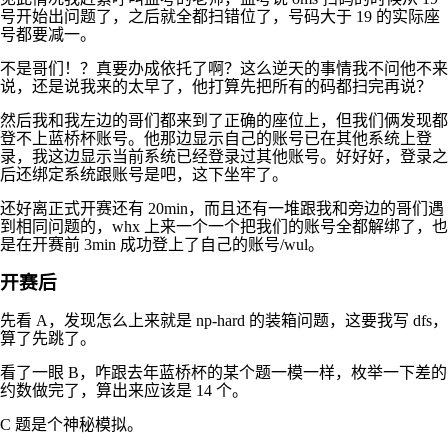
号开始出问题了，之后就全都扫错位了，号码大于 19 的实际座
号都要减一。
不是哥们！？真要办成依托了啊？这么逆天的事情我不问他不来
说，还是说我来的太早了，他打算先把所有的码都扫完再说？
然后我和我左边的哥们都来到了正确的座位上，但我们俩发现都
登不上蓝桥杯账号。他那边显示自己的账号已在其他系统上登
录，我这边显示当前系统已经登录过其他账号。好好好，登录之
后还绑定系统跟账号是吧，这下坐牢了。
还好离正式开赛还有 20min，而且还有一堆跟我和旁边的哥们遇
到相同问题的，whx 上来一个一个把我们的账号全都解绑了，也
是在开赛前 3min 成功登上了自己的账号/wul。
开赛后
先看 A，发现怎么上来就是 np-hard 的装箱问题，这要我写 dfs，
算了先跳了。
看了一眼 B，咋跟去年蓝桥杯的某个题一模一样，枚举一下差的
约数做完了，算出来应该是
14
个。
C 题是个神秘模拟。