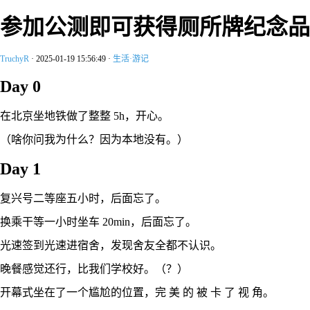
参加公测即可获得厕所牌纪念品
TruchyR
·
2025-01-19 15:56:49
·
生活·游记
Day 0
在北京坐地铁做了整整 5h，开心。
（啥你问我为什么？因为本地没有。）
Day 1
复兴号二等座五小时，后面忘了。
换乘干等一小时坐车 20min，后面忘了。
光速签到光速进宿舍，发现舍友全都不认识。
晚餐感觉还行，比我们学校好。（？）
开幕式坐在了一个尴尬的位置，完 美 的 被 卡 了 视 角。