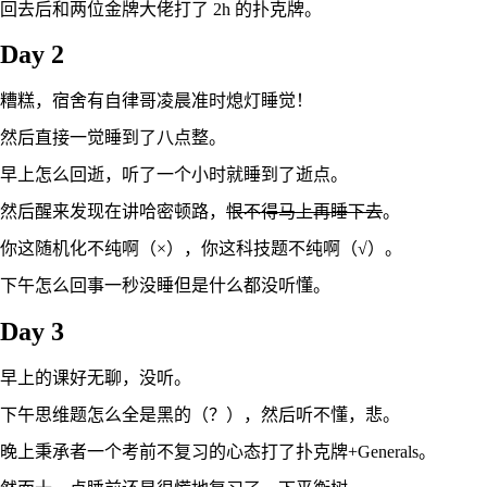
回去后和两位金牌大佬打了 2h 的扑克牌。
Day 2
糟糕，宿舍有自律哥凌晨准时熄灯睡觉！
然后直接一觉睡到了八点整。
早上怎么回逝，听了一个小时就睡到了逝点。
然后醒来发现在讲哈密顿路，
恨不得马上再睡下去
。
你这随机化不纯啊（×），你这科技题不纯啊（√）。
下午怎么回事一秒没睡但是什么都没听懂。
Day 3
早上的课好无聊，没听。
下午思维题怎么全是黑的（？），然后听不懂，悲。
晚上秉承者一个考前不复习的心态打了扑克牌+Generals。