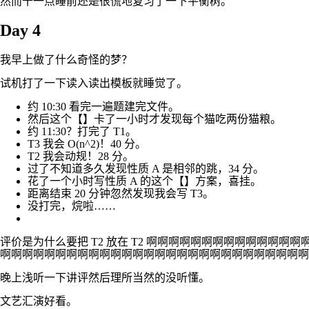
然而十一点睡前还是很慌地复习了一下平衡树。
Day 4
我早上做了什么奇怪的梦？
试机打了一下读入读出模板就睡觉了。
约 10:30 看完一遍题建完文件。
然后这个【】卡了一小时才发现每个猫吃两份猫粮。
约 11:30？打完了 T1。
T3 我会
O(n^2)
！40 分。
T2 我会动规！28 分。
过了不知道多久发现性质 A 是相邻的跳，34 分。
花了一个小时写性质 A 的这个【】方案，喜挂。
距离结束 20 分钟忽然发现我会写 T3。
没打完，烷啦……
评价是为什么要把 T2 放在 T2 啊啊啊啊啊啊啊啊啊啊啊
啊啊啊啊啊啊啊啊啊啊啊啊啊啊啊啊啊啊啊啊啊啊啊啊啊啊啊啊
晚上浅听一下讲评然后理所当然的没听懂。
文艺汇演好看。