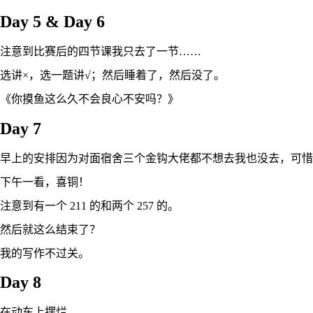
Day 5 & Day 6
注意到比赛后的四节课我只去了一节……
选讲×，选一题讲√；然后睡着了，然后没了。
《你摸鱼这么久不会良心不安吗？》
Day 7
早上的安排因为对面宿舍三个金钩大佬都不想去我也没去，可惜
下午一看，喜铜！
注意到有一个 211 的和两个 257 的。
然后就这么结束了？
我的写作不过关。
Day 8
在动车上摆烂。