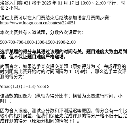
洛谷入门赛 #31 将于 2025 年 01 月 17 日 19:00 ~ 21:00 举行，时
长
2
小时。
错过比赛可以在入门赛结束后继续参加语言月赛同步赛：
https://www.luogu.com.cn/contest/224051
本次比赛共有
8
道试题，分数依次设置为：
500-700-700-1000-1300-1500-1900-2100
选手某题的得分与其通过该题的时间有关。题目难度大致由易到
难，但不保证题目难度严格递增。
简而言之，如果选手某次提交某题（原始得分为
S
）完成评测的
时刻距离比赛开始时的时间间隔为
T
（小时），那么选手本次评
测的得分为：
\dfrac{1.3}{T+1.3} \cdot S
该函数的图像为（纵轴为得分比率；横轴为比赛进行时间，小
时）：
因为舍入误差、测试点分数和评测延迟等原因，得分会有一个比
较小的相对误差，但我们保证先完成评测的得分严格不低于后完
成评测的得分（原始分相同的情况下）。