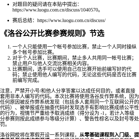
对题目的疑问请在本贴中提出：
https://www.luogu.com.cn/discuss/1040570。
赛后总结：https://www.luogu.com.cn/discuss/
《洛谷公开比赛参赛规则》节选
一个人只能使用一个帐号参加比赛，禁止一个人同时操纵
多个帐号参加比赛。
对于个人比赛，比赛期间，禁止多人共用同一帐号比赛；
禁止用户与他人交流比赛相关内容。
比赛期间，选手可以使用自己在比赛开始前编写好的代
码；禁止使用他人编写的代码，无论这些代码是否在比赛
前编写完成。
注意，严禁开小号/和他人分享答案以达成任何目的，或者直接
套用非本人编写的代码。本次比赛将使用洛谷反作弊系统，因为
任何原因被反作弊系统发现（包括多人套用同一个互联网公开的
代码）、被举报或在抽查代码时发现选手有影响比赛成绩公平性
的行为，视情节严重给予取消成绩（得分设为 -1，若计入等级
分参赛则按此成绩参与等级分计算）、警告性棕名以及封号等处
罚。
洛谷网校将在寒假开设一系列课程，
从零基础课程到入门级、提