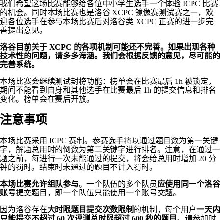
我们希望这场比赛能够给各位中小学生选手一个体验 ICPC 比赛
的机会。同时本场比赛也是洛谷 XCPC 镜像赛测试赛之一，欢
迎各位选手在参与本场比赛后对洛谷类 XCPC 正赛的进一步完
善提出意见。
洛谷目前关于 XCPC 的各项机制可能还不完善。如果出现各种
技术性的问题，请多多海涵。我们会根据反馈的意见，尽可能的
完善系统。
本场比赛会继续测试封榜功能：榜单会在比赛最后 1h 被锁定，
期间不能看到自身和其他选手在比赛最后 1h 的提交信息和排名
变化。榜单会在赛后开放。
注意事项
本场比赛采用 ICPC 赛制。参赛选手将以通过题目数为第一关键
字，解题总用时的倒数为第二关键字进行排名。注意，在通过一
题之前，每进行一次未能通过的提交，将会给总用时增加 20 分
钟的罚时。结束时未通过的题目不计入罚时。
本场比赛允许组队参与
。一个队伍的多个队员
应使用同一个洛谷
账号
提交题目，即一个队伍只能使用一个账号交题。
因为洛谷存在
大时限题目提交次数限制
的机制，每个用户
一天内
只能提交不超过 60 次评测总时限超过 600 秒的题目
。请参加时