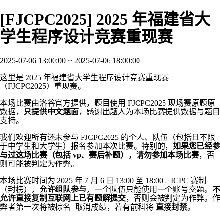
[FJCPC2025] 2025 年福建省大
学生程序设计竞赛重现赛
2025-07-06 13:00:00 ~ 2025-07-06 18:00:00
这里是 2025 年福建省大学生程序设计竞赛重现赛
（FJCPC2025）重现赛。
本场比赛由洛谷官方提供，题目使用 FJCPC2025 现场赛原题原
数据，
只提供中文题面
，感谢出题人为本场比赛提供数据与题目
支持。
我们欢迎所有还未参与 FJCPC2025 的个人、队伍（包括且不限
于中学生和大学生）报名参加本次比赛。特别的，
如果您已经参
与过这场比赛（包括 vp、赛后补题），请勿参加本场比赛
，否
则可能被判定为作弊。
本场比赛时间为 2025 年 7 月 6 日 13:00 至 18:00，ICPC 赛制
（封榜），
允许组队参与
，一个队伍只能使用一个账号交题。
不
允许直接复制互联网上已有题解提交
，否则会被判定为作弊。作
弊者第一次将被棕名+取消成绩，若有前科将
直接封禁
。