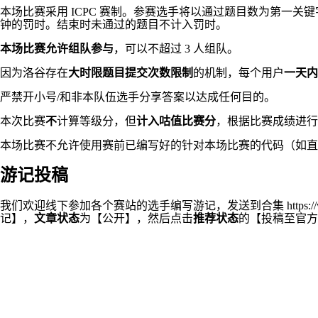
本场比赛采用 ICPC 赛制。参赛选手将以通过题目数为第一
钟的罚时。结束时未通过的题目不计入罚时。
本场比赛允许组队参与
，可以不超过 3 人组队。
因为洛谷存在
大时限题目提交次数限制
的机制，每个用户
一天内
严禁开小号/和非本队伍选手分享答案以达成任何目的。
本次比赛
不
计算等级分，但
计入咕值比赛分
，根据比赛成绩进行
本场比赛不允许使用赛前已编写好的针对本场比赛的代码（如直
游记投稿
我们欢迎线下参加各个赛站的选手编写游记，发送到合集 https://www.l
记】，
文章状态
为【公开】，然后点击
推荐状态
的【投稿至官方