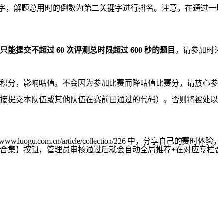
关键字，解题总用时的倒数为第二关键字进行排名。注意，在通过一
只能提交不超过 60 次评测总时限超过 600 秒的题目
。请参加时
积分，影响咕值。不会因为参加比赛而降咕值比赛分，请放心参
接提交本队伍或其他队伍在赛前已通过的代码）。否则将被处以
uogu.com.cn/article/collection/226 中，分享自
合集】按钮，管理员审核通过后就会自动全局推荐+在对应专栏