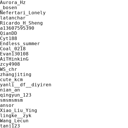
Aurora_Hz

_bosen

Nefertari_Lonely

latanchar

Ricardo_H_Sheng

a13607595390

QianDD

Cyt188

Endless_summer

Coal_0218

Evan130108

AiTHinkinG

zcy4908

WS_chr

zhangjiting

cute_kcm

yanli__df__diyiren

nian_an

qingyun_123

smsmsmsm

ansor

Xiao_Liu_Ying

lingke__zyk

Wang_Lecun

tanj123
