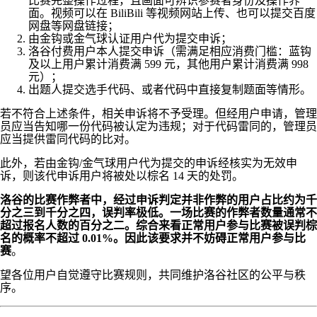
比赛完整操作过程，且画面可辨识参赛者身份及操作界
面。视频可以在 BiliBili 等视频网站上传、也可以提交百度
网盘等网盘链接；
由金钩或金气球认证用户代为提交申诉；
洛谷付费用户本人提交申诉（需满足相应消费门槛：蓝钩
及以上用户累计消费满 599 元，其他用户累计消费满 998
元）；
出题人提交选手代码、或者代码中直接复制题面等情形。
若不符合上述条件，相关申诉将不予受理。但经用户申请，管理
员应当告知哪一份代码被认定为违规；对于代码雷同的，管理员
应当提供雷同代码的比对。
此外，若由金钩/金气球用户代为提交的申诉经核实为无效申
诉，则该代申诉用户将被处以棕名 14 天的处罚。
洛谷的比赛作弊者中，经过申诉判定并非作弊的用户占比约为千
分之三到千分之四，误判率极低。一场比赛的作弊者数量通常不
超过报名人数的百分之二。综合来看正常用户参与比赛被误判棕
名的概率不超过 0.01%。因此该要求并不妨碍正常用户参与比
赛
。
望各位用户自觉遵守比赛规则，共同维护洛谷社区的公平与秩
序。