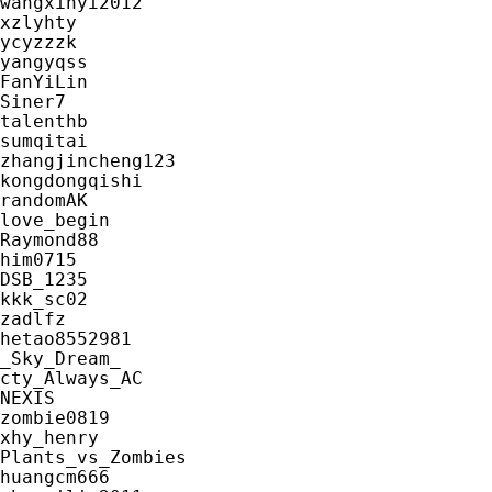
wangxinyi2012

xzlyhty

ycyzzzk

yangyqss

FanYiLin

Siner7

talenthb

sumqitai

zhangjincheng123

kongdongqishi

randomAK

love_begin

Raymond88

him0715

DSB_1235

kkk_sc02

zadlfz

hetao8552981

_Sky_Dream_

cty_Always_AC

NEXIS

zombie0819

xhy_henry

Plants_vs_Zombies

huangcm666
