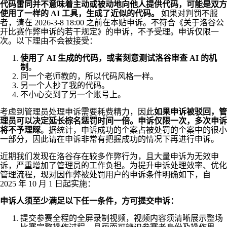
代码雷同并不意味着主动或被动地向他人提供代码，可能是双方
使用了一样的 AI 工具，生成了近似的代码。
如果对判罚不服
者，请在 2026-3-8 18:00 之前在本贴申诉。不符合《关于洛谷公
开比赛作弊申诉的若干规定》的申诉，不予受理。申诉仅限一
次。以下理由不会被接受：
使用了 AI 生成的代码，或者刻意测试洛谷审查 AI 的机
制
。
同一个老师教的，所以代码风格一样。
另一个人抄了我的代码。
不小心交到了另一个账号上。
考虑到管理员处理申诉需要耗费精力，因此
如果申诉被驳回，管
理员可以决定延长棕名惩罚时间一倍。申诉仅限一次，多次申诉
将不予理睬
。据统计，申诉成功的个案占被处罚的个案中的很小
一部分，因此请在申诉非常有把握成功的情况下再进行申诉。
近期我们发现在洛谷存在较多作弊行为，且大量申诉为无效申
诉，严重增加了管理员的工作负担。为提升申诉处理效率、优化
管理流程，现对因作弊被处罚用户的申诉条件明确如下，自
2025 年 10 月 1 日起实施：
申诉人须至少满足以下任一条件，方可提交申诉：
提交参赛全程的全屏录制视频，视频内容须清晰展示整场