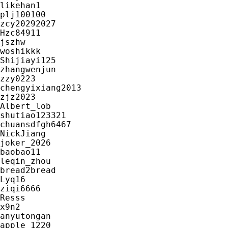
likehan1

plj100100

zcy20292027

Hzc84911

jszhw

woshikkk

Shijiayi125

zhangwenjun

zzy0223

chengyixiang2013

zjz2023

Albert_lob

shutiao123321

chuansdfgh6467

NickJiang

joker_2026

baobao11

leqin_zhou

bread2bread

Lyq16

ziqi6666

Resss

x9n2

anyutongan

apple_1220
