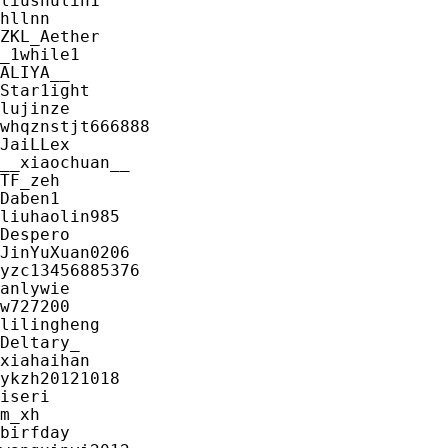
liushulin1

hllnn

ZKL_Aether

_1while1

ALIYA__

Star1ight

lujinze

whqznstjt666888

JaiLLex

__xiaochuan__

TF_zeh

Daben1

liuhaolin985

Despero

JinYuXuan0206

yzc13456885376

anlywie

w727200

lilingheng

Deltary_

xiahaihan

ykzh20121018

iseri

m_xh

birfday
