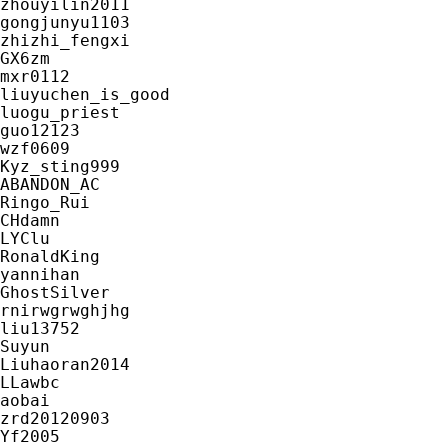
zhouyilin2011

gongjunyu1103

zhizhi_fengxi

GX6zm

mxr0112

liuyuchen_is_good

luogu_priest

guo12123

wzf0609

Kyz_sting999

ABANDON_AC

Ringo_Rui

CHdamn

LYClu

RonaldKing

yannihan

GhostSilver

rnirwgrwghjhg

liu13752

Suyun

Liuhaoran2014

LLawbc

aobai

zrd20120903

Yf2005
