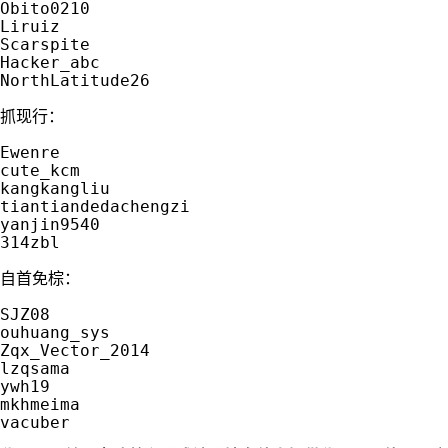
Obito0210

Liruiz

Scarspite

Hacker_abc

NorthLatitude26

抓现行：

Ewenre

cute_kcm

kangkangliu

tiantiandedachengzi

yanjin9540

314zbl

自首免棕：

SJZ08

ouhuang_sys

Zqx_Vector_2014

lzqsama

ywh19

mkhmeima

vacuber