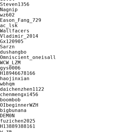
Steven1356

Nagnip

wz602

Eason_Fang_729

ac_lsk

Wallfacers

Vladimir_2014

Gx120905

Sarzn

dushangbo

Omniscient_oneisall

WCW_LZM

gys0006

H18946678166

haojinxian

wbhqm

daichenzhen1122

chenmengxi456

boombob

OIbeginnerWZH

bigbunana

DEM0N

fuzichen2025

H13889388161

w_zm
