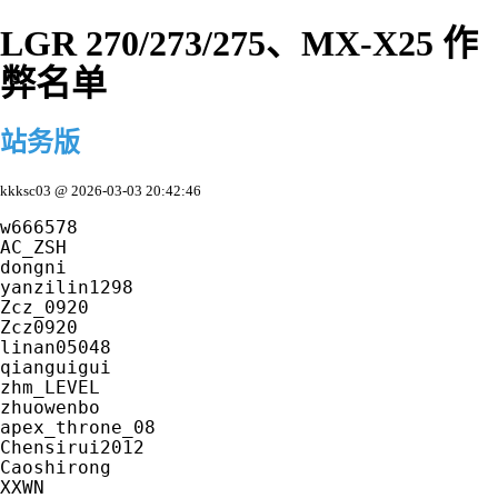
LGR 270/273/275、MX-X25 作
弊名单
站务版
kkksc03
@
2026-03-03 20:42:46
w666578

AC_ZSH

dongni

yanzilin1298

Zcz_0920

Zcz0920

linan05048

qianguigui

zhm_LEVEL

zhuowenbo

apex_throne_08

Chensirui2012

Caoshirong

XXWN
