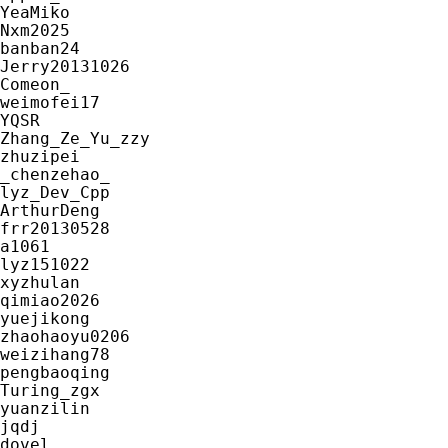
YeaMiko

Nxm2025

banban24

Jerry20131026

Comeon_

weimofei17

YQSR

Zhang_Ze_Yu_zzy

zhuzipei

_chenzehao_

lyz_Dev_Cpp

ArthurDeng

frr20130528

a1061

lyz151022

xyzhulan

qimiao2026

yuejikong

zhaohaoyu0206

weizihang78

pengbaoqing

Turing_zgx

yuanzilin

jqdj

dovel
