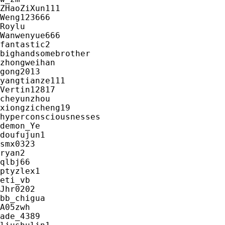
ZHaoZiXun111

Weng123666

Roylu

Wanwenyue666

fantastic2

bighandsomebrother

zhongweihan

gong2013

yangtianze111

Vertin12817

cheyunzhou

xiongzicheng19

hyperconsciousnesses

demon_Ye

doufujun1

smx0323

ryan2

qlbj66

ptyzlex1

eti_vb

Jhr0202

bb_chigua

A05zwh

ade_4389
