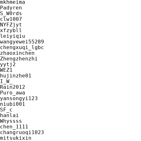
mkhmeima

Padyren

S_W0rds

clw1007

NYFZjyt

xfzybll

leiyiqiu

wangyewei55289

chengxuqi_lgbc

zhaoxinchen

Zhengzhenzhi

yytj2

WEZ1

hujinzhe01

I_W_

Rain2012

Puro_awa

yansongyi123

niubi001

SF_c

hanlai

Whyssss

chen_1111

changruoqi1023

mitsukixin
