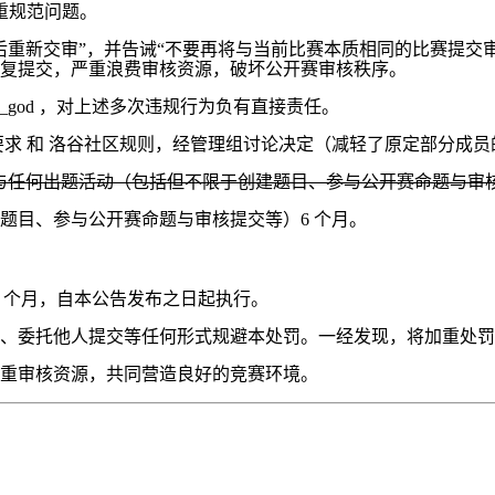
重规范问题。
后重新交审”，并告诫“不要再将与当前比赛本质相同的比赛提交
复提交，严重浪费审核资源，破坏公开赛审核秩序。
ck @AI_god ，对上述多次违规行为负有直接责任。
求 和 洛谷社区规则，经管理组讨论决定（减轻了原定部分成员
k、@AI_god 参与任何出题活动（包括但不限于创建题目、参与公开赛
创建题目、参与公开赛命题与审核提交等）6 个月。
动 6 个月，自本公告发布之日起执行。
、委托他人提交等任何形式规避本处罚。一经发现，将加重处罚
重审核资源，共同营造良好的竞赛环境。