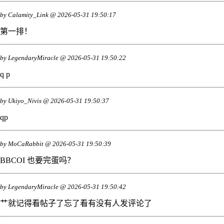
by
Calamity_Link
@
2026-05-31 19:50:17
第一排！
by
LegendaryMiracle
@
2026-05-31 19:50:22
q p
by
Ukiyo_Nivis
@
2026-05-31 19:50:37
qp
by
MoCaRabbit
@
2026-05-31 19:50:39
BBCOI 也要完蛋吗？
by
LegendaryMiracle
@
2026-05-31 19:50:42
艹就记得看帖子了忘了看有没有人发评论了