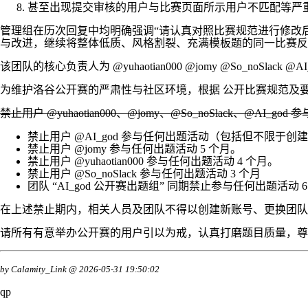
甚至出现提交审核的用户与比赛页面所示用户不匹配等严
管理组在历次回复中均明确强调“请认真对照比赛规范进行修改
与改进，继续将整体低质、风格割裂、充满模板题的同一比赛反
该团队的核心负责人为 @yuhaotian000 @jomy @So_noSla
为维护洛谷公开赛的严肃性与社区环境，根据 公开比赛规范及要
禁止用户 @yuhaotian000、@jomy、@So_noSlac
禁止用户 @AI_god 参与任何出题活动（包括但不限于
禁止用户 @jomy 参与任何出题活动 5 个月。
禁止用户 @yuhaotian000 参与任何出题活动 4 个月。
禁止用户 @So_noSlack 参与任何出题活动 3 个月
团队 “AI_god 公开赛出题组” 同期禁止参与任何出题活
在上述禁止期内，相关人员及团队不得以创建新账号、更换团队
请所有有意举办公开赛的用户引以为戒，认真打磨题目质量，尊
by
Calamity_Link
@
2026-05-31 19:50:02
qp