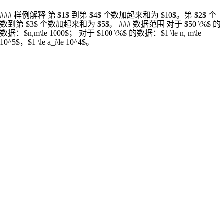
### 样例解释 第 $1$ 到第 $4$ 个数加起来和为 $10$。第 $2$ 个
数到第 $3$ 个数加起来和为 $5$。 ### 数据范围 对于 $50 \%$ 的
数据：$n,m\le 1000$； 对于 $100 \%$ 的数据：$1 \le n, m\le
10^5$，$1 \le a_i\le 10^4$。