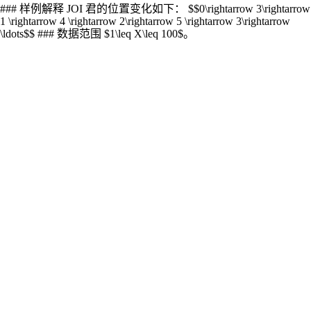
### 样例解释 JOI 君的位置变化如下： $$0\rightarrow 3\rightarrow
1 \rightarrow 4 \rightarrow 2\rightarrow 5 \rightarrow 3\rightarrow
\ldots$$ ### 数据范围 $1\leq X\leq 100$。