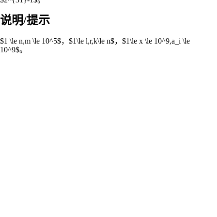
说明/提示
$1 \le n,m \le 10^5$，$1\le l,r,k\le n$，$1\le x \le 10^9,a_i \le
10^9$。