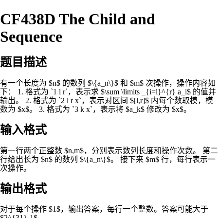
CF438D The Child and
Sequence
题目描述
有一个长度为 $n$ 的数列 $\{a_n\}$ 和 $m$ 次操作，操作内容如
下： 1. 格式为 `1 l r`，表示求 $\sum \limits _{i=l}^{r} a_i$ 的值并
输出。 2. 格式为 `2 l r x`，表示对区间 $[l,r]$ 内每个数取模，模
数为 $x$。 3. 格式为 `3 k x`，表示将 $a_k$ 修改为 $x$。
输入格式
第一行两个正整数 $n,m$，分别表示数列长度和操作次数。 第二
行给出长为 $n$ 的数列 $\{a_n\}$。 接下来 $m$ 行，每行表示一
次操作。
输出格式
对于每个操作 $1$，输出答案，每行一个整数。答案可能大于
$2^{31}-1$。