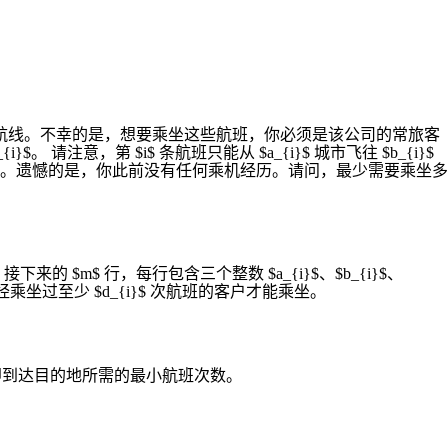
m$ 条航线。不幸的是，想要乘坐这些航班，你必须是该公司的常旅客
 请注意，第 $i$ 条航班只能从 $a_{i}$ 城市飞往 $b_{i}$
n$。遗憾的是，你此前没有任何乘机经历。请问，最少需要乘坐多
。 接下来的 $m$ 行，每行包含三个整数 $a_{i}$、$b_{i}$、
{i}$，且只有已经乘坐过至少 $d_{i}$ 次航班的客户才能乘坐。
整数，即到达目的地所需的最小航班次数。