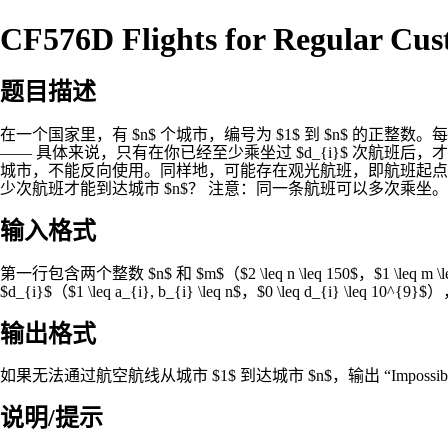
CF576D Flights for Regular Cus
题目描述
在一个国家里，有 $n$ 个城市，编号为 $1$ 到 $n$ 的
—— 具体来说，只有在你已经至少乘坐过 $d_{i}$ 次航班后，才能乘坐第 
城市，不能反向使用。同样地，可能存在观光航班，即航班起点和终
少次航班才能到达城市 $n$？ 注意：同一条航班可以多次乘坐。
输入格式
第一行包含两个整数 $n$ 和 $m$（$2 \leq n \leq 150$，$
$d_{i}$（$1 \leq a_{i}, b_{i} \leq n$，$0 \leq d_{
输出格式
如果无法通过航空航线从城市 $1$ 到达城市 $n$，输出 “Imp
说明/提示