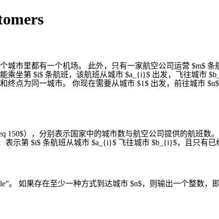
tomers
正整数。每个城市里都有一个机场。 此外，只有一家航空公司运营 $
$i$ 条航班，该航班从城市 $a_{i}$ 出发，飞往城市 $b_{i}$。
点为同一城市。 你现在需要从城市 $1$ 出发，前往城市 $
1 \leq m \leq 150$），分别表示国家中的城市数与航空公司提供的航班数
i} \leq 10^{9}$），表示第 $i$ 条航班从城市 $a_{i}$ 飞往城市 $b_
ossible”。 如果存在至少一种方式到达城市 $n$，则输出一个