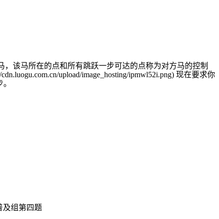
对方的马，该马所在的点和所有跳跃一步可达的点称为对方马的控制
om.cn/upload/image_hosting/ipmwl52i.png) 现在要求你
步。
02 普及组第四题