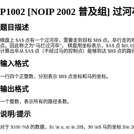
P1002 [NOIP 2002 普及组] 过
题目描述
棋盘上 $A$ 点有一个过河卒，需要走到目标 $B$ 点。卒
点。因此称之为“马拦过河卒”。 棋盘用坐标表示，$A$ 点 $(0, 0)$、$B$ 点 $
计算出卒从 $A$ 点（不经过马的控制点）能够到达 $B$ 
输入格式
一行四个正整数，分别表示 $B$ 点坐标和马的坐标。
输出格式
一个整数，表示所有的路径条数。
说明/提示
对于 $100 \%$ 的数据，$1 \le n, m \le 20$，$0 \le$ 马