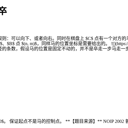
河卒
行走的规则：可以向下、或者向右。同时在棋盘上 $C$ 点有一个
(n, m)$，同样马的位置坐标是需要给出的。 ![](https://cdn.luogu.c
点的路径的条数，假设马的位置是固定不动的，并不是卒走一步马走一
的坐标 $\le 20$。 保证起点不是马的控制点。 **【题目来源】** NOIP 20