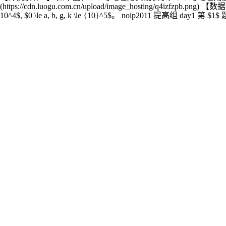
(https://cdn.luogu.com.cn/upload/image_hosting/q4izfzpb.
10^4$, $0 \le a, b, g, k \le {10}^5$。 noip2011 提高组 day1 第 $1