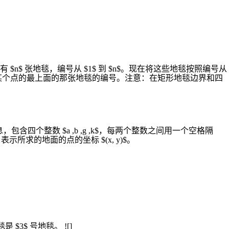
 张地毯，编号从 $1$ 到 $n$。现在将这些地毯按照编号从
某个点的最上面的那张地毯的编号。注意：在矩形地毯边界和四
信息，包含四个整数 $a ,b ,g ,k$，每两个整数之间用一个空格隔
$，表示所求的地面的点的坐标 $(x, y)$。
$3$ 号地毯。 ![]