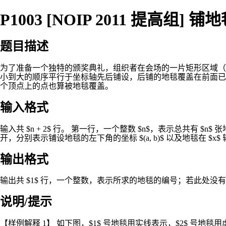
P1003 [NOIP 2011 提高组] 铺
题目描述
为了准备一个独特的颁奖典礼，组织者在会场的一片矩形区域（可看
小到大的顺序平行于坐标轴先后铺设，后铺的地毯覆盖在前面已
个顶点上的点也算被地毯覆盖。
输入格式
输入共 $n + 2$ 行。 第一行，一个整数 $n$，表示总共有 $n$ 
开，分别表示铺设地毯的左下角的坐标 $(a, b)$ 以及地毯在 $x$ 轴和
输出格式
输出共 $1$ 行，一个整数，表示所求的地毯的编号；若此处没有被
说明/提示
【样例解释 1】 如下图，$1$ 号地毯用实线表示，$2$ 号地毯用虚线