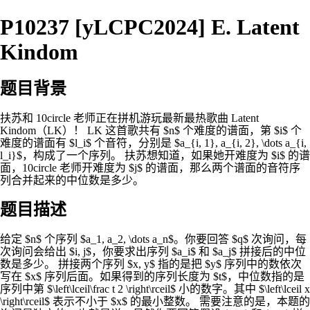
P10237 [yLCPC2024] E. Latent
Kindom
题目背景
扶苏和 10circle 老师正在拼机游玩最新最热歌曲 Latent
Kindom（LK）！ LK 这首歌共有 $n$ 个难度的谱面，第 $i$ 个
难度的谱面有 $l_i$ 个音符，分别是 $a_{i, 1}, a_{i, 2}, \dots a_{i,
l_i}$，构成了一个序列。 扶苏想知道，如果她开难度为 $i$ 的谱
面，10circle 老师开难度为 $j$ 的谱面，那么两个谱面的音符序
列合并起来的中位数是多少。
题目描述
给定 $n$ 个序列 $a_1, a_2, \dots a_n$。你要回答 $q$ 次询问，每
次询问会给出 $i, j$，你要求出序列 $a_i$ 和 $a_j$ 拼接后的中位
数是多少。 拼接两个序列 $x, y$ 指的是把 $y$ 序列中的数依次
写在 $x$ 序列后面。如果得到的序列长度为 $t$，中位数指的是
序列中第 $\left\lceil\frac t 2 \right\rceil$ 小的数字。其中 $\left\lceil x
\right\rceil$ 表示不小于 $x$ 的最小整数。 需要注意的是，本题的