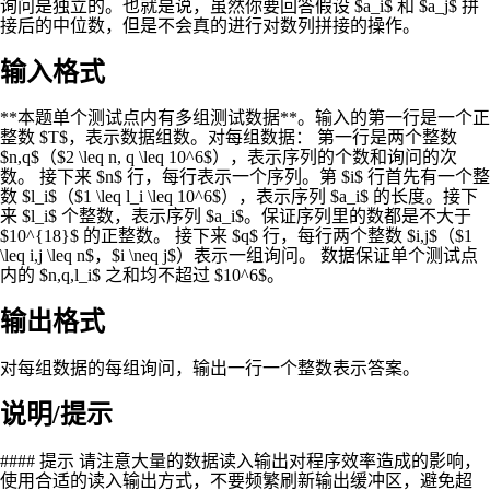
询问是独立的。也就是说，虽然你要回答假设 $a_i$ 和 $a_j$ 拼
接后的中位数，但是不会真的进行对数列拼接的操作。
输入格式
**本题单个测试点内有多组测试数据**。输入的第一行是一个正
整数 $T$，表示数据组数。对每组数据： 第一行是两个整数
$n,q$（$2 \leq n, q \leq 10^6$），表示序列的个数和询问的次
数。 接下来 $n$ 行，每行表示一个序列。第 $i$ 行首先有一个整
数 $l_i$（$1 \leq l_i \leq 10^6$），表示序列 $a_i$ 的长度。接下
来 $l_i$ 个整数，表示序列 $a_i$。保证序列里的数都是不大于
$10^{18}$ 的正整数。 接下来 $q$ 行，每行两个整数 $i,j$（$1
\leq i,j \leq n$，$i \neq j$）表示一组询问。 数据保证单个测试点
内的 $n,q,l_i$ 之和均不超过 $10^6$。
输出格式
对每组数据的每组询问，输出一行一个整数表示答案。
说明/提示
#### 提示 请注意大量的数据读入输出对程序效率造成的影响，
使用合适的读入输出方式，不要频繁刷新输出缓冲区，避免超