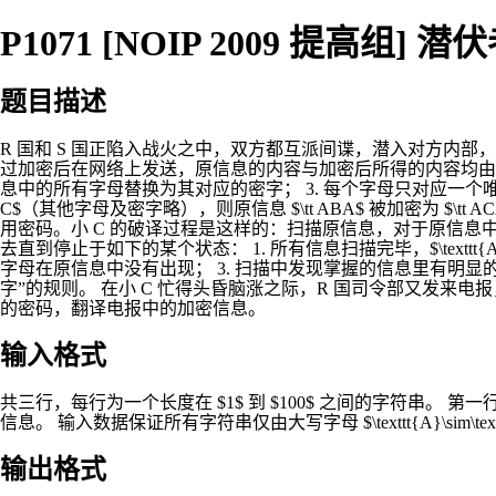
P1071 [NOIP 2009 提高组] 潜
题目描述
R 国和 S 国正陷入战火之中，双方都互派间谍，潜入对方内部，伺
过加密后在网络上发送，原信息的内容与加密后所得的内容均由大写字母 $\
息中的所有字母替换为其对应的密字； 3. 每个字母只对应一个唯一的密字
C$（其他字母及密字略），则原信息 $\tt ABA$ 被加密为 $\
用密码。小 C 的破译过程是这样的：扫描原信息，对于原信息中的字
去直到停止于如下的某个状态： 1. 所有信息扫描完毕，$\texttt{
字母在原信息中没有出现； 3. 扫描中发现掌握的信息里有明显的自相矛
字”的规则。 在小 C 忙得头昏脑涨之际，R 国司令部又发来
的密码，翻译电报中的加密信息。
输入格式
共三行，每行为一个长度在 $1$ 到 $100$ 之间的字符串。
信息。 输入数据保证所有字符串仅由大写字母 $\texttt{A}\sim\
输出格式