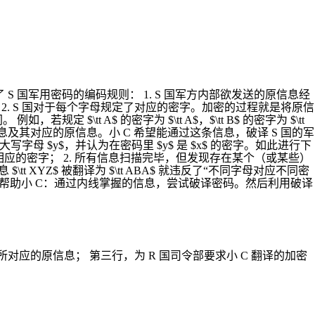
 S 国军用密码的编码规则： 1. S 国军方内部欲发送的原信息经
符）； 2. S 国对于每个字母规定了对应的密字。加密的过程就是将原信
t A$ 的密字为 $\tt A$，$\tt B$ 的密字为 $\tt
加密信息及其对应的原信息。小 C 希望能通过这条信息，破译 S 国的军
 $y$，并认为在密码里 $y$ 是 $x$ 的密字。如此进行下
现过并获得了相应的密字； 2. 所有信息扫描完毕，但发现存在某个（或某些）
XYZ$ 被翻译为 $\tt ABA$ 就违反了“不同字母对应不同密
请你帮助小 C：通过内线掌握的信息，尝试破译密码。然后利用破译
息所对应的原信息； 第三行，为 R 国司令部要求小 C 翻译的加密