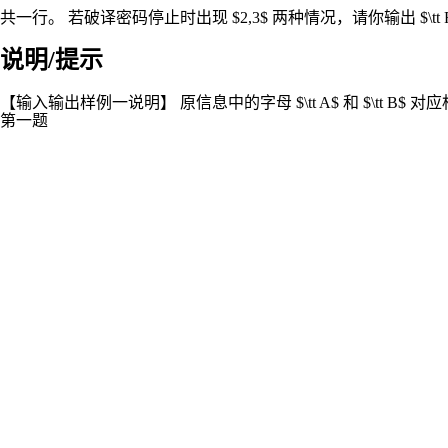
共一行。 若破译密码停止时出现 $2,3$ 两种情况，请你输出 $\
说明/提示
【输入输出样例一说明】 原信息中的字母 $\tt A$ 和 $\tt B$ 对应相
第一题