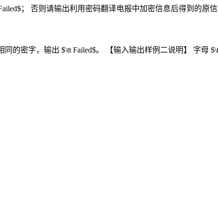
tt Failed$； 否则请输出利用密码翻译电报中加密信息后得到的原
同的密字，输出 $\tt Failed$。 【输入输出样例二说明】 字母 $\tt 