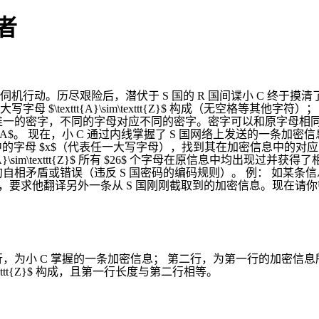
伏者
机行动。历尽艰险后，潜伏于 S 国的 R 国间谍小 C 终于摸清了
texttt{A}\sim\texttt{Z}$ 构成（无空格等其他字
，不同的字母对应不同的密字。密字可以和原字母相同。 例如，若规定 $\t
tt ACA$。 现在，小 C 通过内线掌握了 S 国网络上发送的一条
母 $x$（代表任一大写字母），找到其在加密信息中的对应大写字母
A}\sim\texttt{Z}$ 所有 $26$ 个字母在原信息中均出
盾或错误（违反 S 国密码的编码规则）。 例： 如某条信息 $\tt 
电报，要求他翻译另外一条从 S 国刚刚截取到的加密信息。现在
 第一行，为小 C 掌握的一条加密信息； 第二行，为第一行的加密信
texttt{Z}$ 构成，且第一行长度与第二行相等。