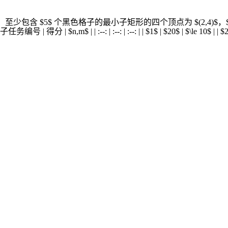
$ 列，至少包含 $5$ 个黑色格子的最小子矩形的四个顶点为 $(2,4)$，$(2,
 $n,m$ | | :--: | :--: | :--: | | $1$ | $20$ | $\le 10$ | | $2$ | 