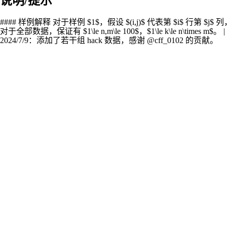
说明/提示
#### 样例解释 对于样例 $1$，假设 $(i,j)$ 代表第 $i$ 行第 $j
对于全部数据，保证有 $1\le n,m\le 100$，$1\le k\le n\times m$。 | 子任务编号 | 得分 |
2024/7/9：添加了若干组 hack 数据，感谢 @cff_0102 的贡献。