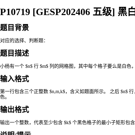
P10719 [GESP202406 五级] 
题目背景
对应的选择、判断题：
题目描述
小杨有一个 $n$ 行 $m$ 列的网格图，其中每个格子要么是白
输入格式
第一行包含三个正整数 $n,m,k$，含义如题面所示。 之后 $n$ 行，每
色。
输出格式
输出一个整数，代表至少包含 $k$ 个黑色格子的最小子矩形包含