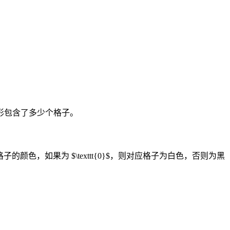
矩形包含了多少个格子。
 行格子的颜色，如果为 $\texttt{0}$，则对应格子为白色，否则为黑