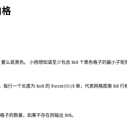
黑白格
色，要么是黑色。 小杨想知道至少包含 $k$ 个黑色格子的最小子
行⼀个长度为 $m$ 的 $\texttt{01}$ 串，代表网格图第 $i$
格子的数量，如果不存在则输出 $0$。