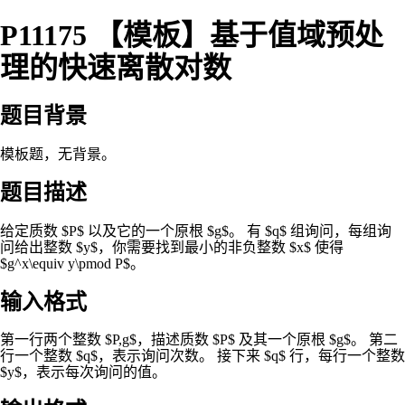
P11175 【模板】基于值域预处
理的快速离散对数
题目背景
模板题，无背景。
题目描述
给定质数 $P$ 以及它的一个原根 $g$。 有 $q$ 组询问，每组询
问给出整数 $y$，你需要找到最小的非负整数 $x$ 使得
$g^x\equiv y\pmod P$。
输入格式
第一行两个整数 $P,g$，描述质数 $P$ 及其一个原根 $g$。 第二
行一个整数 $q$，表示询问次数。 接下来 $q$ 行，每行一个整数
$y$，表示每次询问的值。