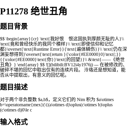
P11278 绝世丑角
题目背景
$$ \begin{array}{cr} \text{我好恨 恨这固执到厚颜无耻的人}\\
\text{竟和曾经快乐的我同个模样}\\ \text{即使信仰和记忆
都}\overset{\text{Runtime Error}}{\text{遍体鳞伤}}\\ \text{仍在深
渊妄想得到}\overset{\text{return }{\color{#EE0000}0}\text{;}}
{{\color{#EE0000}\text{你}}\text{的回望}}\\ &\text{——《绝世
丑角》} \end{array} $$ ![](bilibili:BV12i4y1976j) --- 在被修改的、
破碎不堪的回忆中取出仅有的连续片段。 泠珞还是想知道，能
否从中提取出，有意义的回忆呢。
题目描述
对于两个非负整数 $a,b$，定义它们的 Nim 积为 $a\otimes
b=\operatorname{mex}(\{(a\otimes d)\oplus(c\otimes b)\oplus
(c\otimes d)|0\le c
输入格式