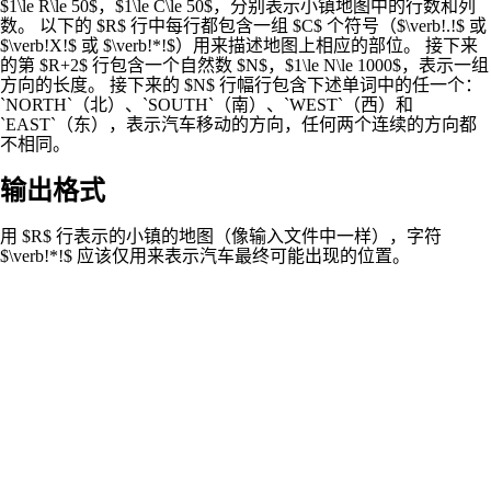
$1\le R\le 50$，$1\le C\le 50$，分别表示小镇地图中的行数和列
数。 以下的 $R$ 行中每行都包含一组 $C$ 个符号（$\verb!.!$ 或
$\verb!X!$ 或 $\verb!*!$）用来描述地图上相应的部位。 接下来
的第 $R+2$ 行包含一个自然数 $N$，$1\le N\le 1000$，表示一组
方向的长度。 接下来的 $N$ 行幅行包含下述单词中的任一个：
`NORTH`（北）、`SOUTH`（南）、`WEST`（西）和
`EAST`（东），表示汽车移动的方向，任何两个连续的方向都
不相同。
输出格式
用 $R$ 行表示的小镇的地图（像输入文件中一样），字符
$\verb!*!$ 应该仅用来表示汽车最终可能出现的位置。