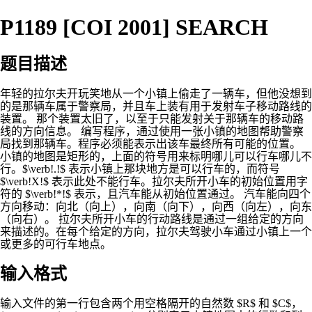
P1189 [COI 2001] SEARCH
题目描述
年轻的拉尔夫开玩笑地从一个小镇上偷走了一辆车，但他没想到
的是那辆车属于警察局，并且车上装有用于发射车子移动路线的
装置。 那个装置太旧了，以至于只能发射关于那辆车的移动路
线的方向信息。 编写程序，通过使用一张小镇的地图帮助警察
局找到那辆车。程序必须能表示出该车最终所有可能的位置。
小镇的地图是矩形的，上面的符号用来标明哪儿可以行车哪儿不
行。$\verb!.!$ 表示小镇上那块地方是可以行车的，而符号
$\verb!X!$ 表示此处不能行车。拉尔夫所开小车的初始位置用字
符的 $\verb!*!$ 表示，且汽车能从初始位置通过。 汽车能向四个
方向移动：向北（向上），向南（向下），向西（向左），向东
（向右）。 拉尔夫所开小车的行动路线是通过一组给定的方向
来描述的。在每个给定的方向，拉尔夫驾驶小车通过小镇上一个
或更多的可行车地点。
输入格式
输入文件的第一行包含两个用空格隔开的自然数 $R$ 和 $C$，