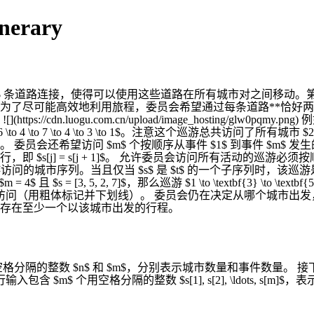
nerary
 1$ 条道路连接，使得可以使用这些道路在所有城市对之间移动。第 $i$ 
了尽可能高效地利用旅程，委员会希望通过每条道路**恰好两次
dn.luogu.com.cn/upload/image_hosting/glw0pqm
o 2 \to 4 \to 6 \to 4 \to 7 \to 4 \to 3 \to 1$。注意这个
希望访问 $m$ 个按顺序从事件 $1$ 到事件 $m$ 发生的活动
= s[j + 1]$。 允许委员会访问所有活动的巡游必须按顺序访问城市 $
n - 1]$ 为某个巡游访问的城市序列。当且仅当 $s$ 是 $t$ 的一个
$，那么巡游 $1 \to \textbf{3} \to \textbf{5} \to 3 \to 4 \to \te
7$ 按顺序在巡游中被访问（用粗体标记并下划线）。 委员会仍在决定从
存在至少一个以该城市出发的行程。
整数 $n$ 和 $m$，分别表示城市数量和事件数量。 接下来的 
输入包含 $m$ 个用空格分隔的整数 $s[1], s[2], \ldots, s[m