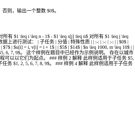
。否则，输出一个整数 $0$。
eq i \leq n - 1$ - $1 \leq s[j] \leq n$ 对所有 $1 \leq j \leq
| 子任务 | 分值 | 特殊性质 | | :-: | :-: | :-: | | $0$ |
| $7$ | $u[i] = i, v[i] = i + 1$ | | $5$ | $14$ | $n \leq 1000, m \leq 10$ | |
样例 1 解释 此样例适用于子任务 $5, 6, 7, 9$。 这个样例在题目中已经作为示例说明。 存在以城市
任何行程可以以它们为起点。 ### 样例 2 解释 此样例适用于子任务 $5,
, 2, 5, 6, 7, 8, 9$。 ### 样例 4 解释 此样例适用于子任务