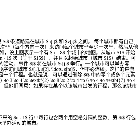
条道路建在城市 $u[i]$ 和 $v[i]$ 之间。 每个城市都有自己
**（每个方向一次）来访问每个城市**至少一次**，然后从他
y.png) 例如，设上图表示一个有 $n = 8$ 个城市的地图。从城市 $1$ 开始
巡游总共访问了所有城市 $2n - 1$ 次（等于 $15$），并且以起始城市（城市 $1$）结束。可
。事件 $j$ 将在城市 $s[j]$ 举行。一个城市可以举办零
s[1], s[2], \ldots, s[m]$，但不必连续。这样的巡游
子序列时，该巡游是一个行程。也就是说，可以通过删除 $t$ 中的零个或多个元素
xtbf{2} \to 8 \to 2 \to 4 \to 6 \to 4 \to \textbf{7} \to 4
哪个城市出发，但他们同意：如果存在某个以该城市出发的行程，那么该城市
$n - 1$ 行中每行包含两个用空格分隔的整数。第 $i$ 行包
]$，表示举办活动的城市。