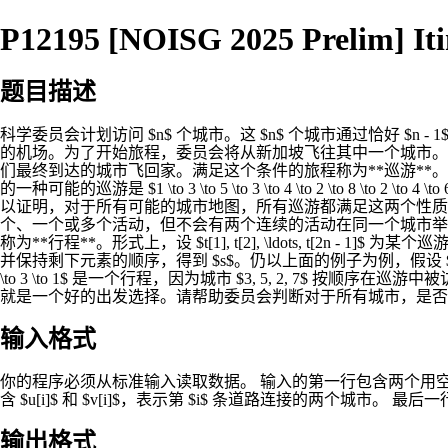
P12195 [NOISG 2025 Prelim] Iti
题目描述
科学委员会计划访问 $n$ 个城市。这 $n$ 个城市通过恰好 $n -
的机场。为了开始旅程，委员会将从新加坡飞往其中一个城市。为
们最终到达的城市飞回家。满足这个条件的旅程称为**巡游**。 ![](https://c
的一种可能的巡游是 $1 \to 3 \to 5 \to 3 \to 4 \to 2 \to 8 \t
以证明，对于所有可能的城市地图，所有巡游都满足这两个性质。 委员会还
个、一个或多个活动，但不会有两个连续的活动在同一个城市举行，即 $s[j] 
称为**行程**。形式上，设 $t[1], t[2], \ldots, t[2
并保持剩下元素的顺序，得到 $s$。仍以上面的例子为例，假设 $m = 4$ 且 $s = [3, 5, 2, 7]
\to 3 \to 1$ 是一个行程，因为城市 $3, 5, 2, 
就是一个好的出发选择。请帮助委员会判断对于所有城市，是否
输入格式
你的程序必须从标准输入读取数据。 输入的第一行包含两个用空格分隔的
含 $u[i]$ 和 $v[i]$，表示第 $i$ 条道路连接的两个城市。 最后一行
输出格式