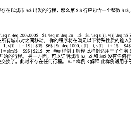
以城市 $i$ 出发的行程，那么第 $i$ 行应包含一个整数 $1$
1 \leq m \leq 2n - 1$ - $1 \leq u[i], v[i] \leq n$ 对所有 $1 \l
1$ - 可以通过道路在所有城市对之间移动。 你的程序将在满足以下特殊性质的输入数据上进行测试： 
, v[i] = i + 1$ | | $3$ | $6$ | $n \leq 1000, u[i] = i, v[i] = i + 1$ | | $4$ 
| | $8$ | $11$ | $s[1] = s[m]$ | | $9$ | $21$ | 无 | ### 
$1$ 开始的行程。 另一方面，可以证明城市 $2, 5$ 和 $8$ 没有
$ 被交换了。此时不存在任何行程。 ### 样例 3 解释 此样例适用于子任务 $1