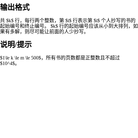
输出格式
共 $k$ 行，每行两个整数，第 $i$ 行表示第 $i$ 个人抄写的书的
起始编号和终止编号。 $k$ 行的起始编号应该从小到大排列，如
果有多解，则尽可能让前面的人少抄写。
说明/提示
$1\le k \le m \le 500$，所有书的页数都是正整数且不超过
$10^4$。