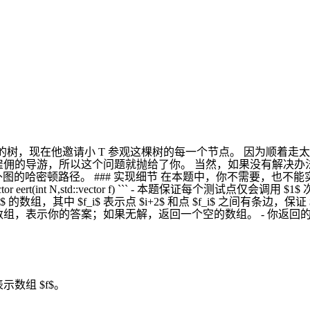
$ 个节点的树，现在他邀请小 T 参观这棵树的每一个节点。 因为顺
佣的导游，所以这个问题就抛给了你。 当然，如果没有解决办法，那
补图的哈密顿路径。 ### 实现细节 在本题中，你不需要，也不能
eert(int N,std::vector f) ``` - 本题保证每个测试点仅会调用 
$ 的数组，其中 $f_i$ 表示点 $i+2$ 和点 $f_i$ 之间有条边，保证 $1\
数组，表示你的答案；如果无解，返回一个空的数组。 - 你返回的数组设为
示数组 $f$。