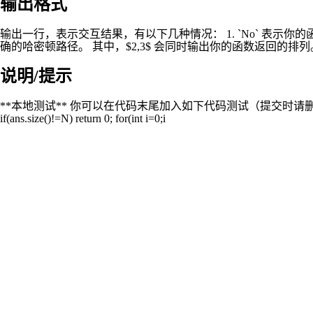
输出格式
输出一行，表示交互结果，有以下几种情况： 1. `No` 表示你的函数
确的哈密顿路径。 其中，$2,3$ 会同时输出你的函数返回的排列
说明/提示
**本地测试** 你可以在代码末尾加入如下代码测试（提交时请删去或注释掉）。 ```cpp #incl
if(ans.size()!=N) return 0; for(int i=0;i