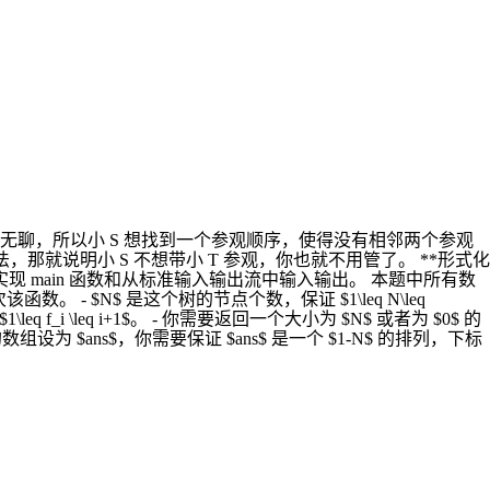
着走太无聊，所以小 S 想找到一个参观顺序，使得没有相邻两个参观
就说明小 S 不想带小 T 参观，你也就不用管了。 **形式化
实现 main 函数和从标准输入输出流中输入输出。 本题中所有数
$1$ 次该函数。 - $N$ 是这个树的节点个数，保证 $1\leq N\leq
leq f_i \leq i+1$。 - 你需要返回一个大小为 $N$ 或者为 $0$ 的
 $ans$，你需要保证 $ans$ 是一个 $1-N$ 的排列，下标