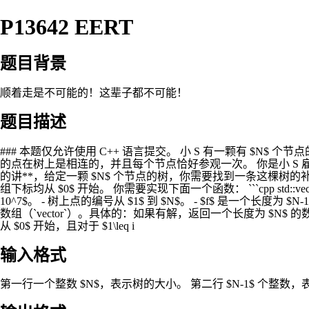
P13642 EERT
题目背景
顺着走是不可能的！这辈子都不可能！
题目描述
### 本题仅允许使用 C++ 语言提交。 小 S 有一颗有 $N
的点在树上是相连的，并且每个节点恰好参观一次。 你是小 S 雇
的讲**，给定一颗 $N$ 个节点的树，你需要找到一条这棵树的
组下标均从 $0$ 开始。 你需要实现下面一个函数： ```cpp std::vector 
10^7$。 - 树上点的编号从 $1$ 到 $N$。 - $f$ 是一个长度为 $N-1
数组（`vector`）。具体的：如果有解，返回一个长度为 $N$ 的
从 $0$ 开始，且对于 $1\leq i
输入格式
第一行一个整数 $N$，表示树的大小。 第二行 $N-1$ 个整数，表