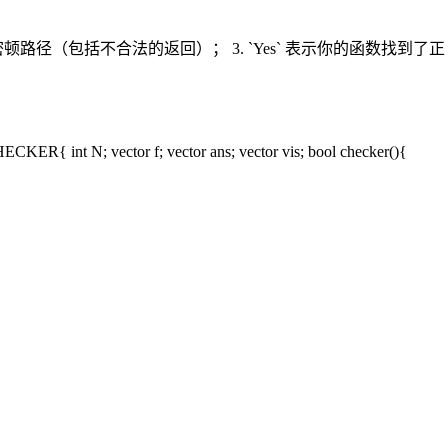
哈密顿路径（包括不合法的返回）； 3. `Yes` 表示你的函数找到了正
ector f; vector ans; vector vis; bool checker(){