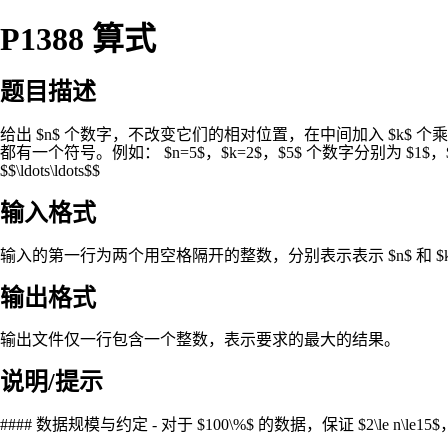
P1388 算式
题目描述
给出 $n$ 个数字，不改变它们的相对位置，在中间加入 $k$ 个
都有一个符号。例如： $n=5$，$k=2$，$5$ 个数字分别为 $1$，$2$，$3$，$4$，$
$$\ldots\ldots$$
输入格式
输入的第一行为两个用空格隔开的整数，分别表示表示 $n$ 和 $k$
输出格式
输出文件仅一行包含一个整数，表示要求的最大的结果。
说明/提示
#### 数据规模与约定 - 对于 $100\%$ 的数据，保证 $2\le n\le15$，$0\l