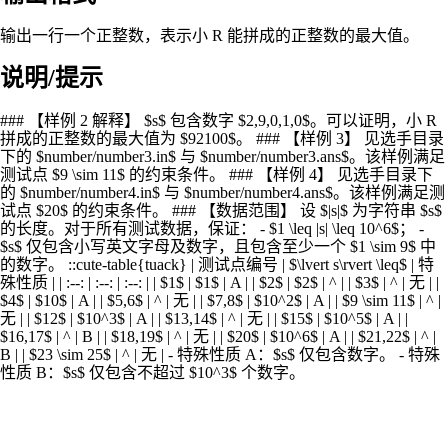
输出一行一个正整数，表示小 R 能拼成的正整数的最大值。
说明/提示
### 【样例 2 解释】 $s$ 包含数字 $2,9,0,1,0$。可以证明，小 R
拼成的正整数的最大值为 $92100$。 ### 【样例 3】 见选手目录
下的 $number/number3.in$ 与 $number/number3.ans$。该样例满足
测试点 $9 \sim 11$ 的约束条件。 ### 【样例 4】 见选手目录下
的 $number/number4.in$ 与 $number/number4.ans$。该样例满足测
试点 $20$ 的约束条件。 ### 【数据范围】 设 $|s|$ 为字符串 $s$
的长度。对于所有测试数据，保证： - $1 \leq |s| \leq 10^6$； -
$s$ 仅包含小写英文字母及数字，且包含至少一个 $1 \sim 9$ 中
的数字。 ::cute-table{tuack} | 测试点编号 | $\lvert s\rvert \leq$ | 特
殊性质 | | :--: | :--: | :--: | | $1$ | $1$ | A | | $2$ | $2$ | ^ | | $3$ | ^ | 无 | |
$4$ | $10$ | A | | $5,6$ | ^ | 无 | | $7,8$ | $10^2$ | A | | $9 \sim 11$ | ^ |
无 | | $12$ | $10^3$ | A | | $13,14$ | ^ | 无 | | $15$ | $10^5$ | A | |
$16,17$ | ^ | B | | $18,19$ | ^ | 无 | | $20$ | $10^6$ | A | | $21,22$ | ^ |
B | | $23 \sim 25$ | ^ | 无 | - 特殊性质 A：$s$ 仅包含数字。 - 特殊
性质 B：$s$ 仅包含不超过 $10^3$ 个数字。