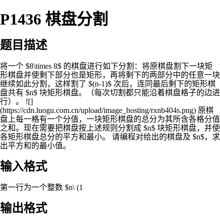
P1436 棋盘分割
题目描述
将一个 $8\times 8$ 的棋盘进行如下分割：将原棋盘割下一块矩
形棋盘并使剩下部分也是矩形，再将剩下的两部分中的任意一块
继续如此分割，这样割了 $(n-1)$ 次后，连同最后剩下的矩形棋
盘共有 $n$ 块矩形棋盘。（每次切割都只能沿着棋盘格子的边进
行）。 ![]
(https://cdn.luogu.com.cn/upload/image_hosting/rxnb404s.png) 原棋
盘上每一格有一个分值，一块矩形棋盘的总分为其所含各格分值
之和。现在需要把棋盘按上述规则分割成 $n$ 块矩形棋盘，并使
各矩形棋盘总分的平方和最小。 请编程对给出的棋盘及 $n$，求
出平方和的最小值。
输入格式
第一行为一个整数 $n\ (1
输出格式