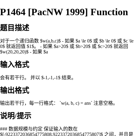
P1464 [PacNW 1999] Function
题目描述
对于一个递归函数 $w(a,b,c)$ - 如果 $a \le 0$ 或 $b \le 0$ 或 $c \le
0$ 就返回值 $1$。 - 如果 $a>20$ 或 $b>20$ 或 $c>20$ 就返回
$w(20,20,20)$ - 如果 $a
输入格式
会有若干行。 并以 $-1,-1,-1$ 结束。
输出格式
输出若干行，每一行格式： `w(a, b, c) = ans` 注意空格。
说明/提示
### 数据规模与约定 保证输入的数在
$[-9223372036854775808,9223372036854775807]$ 之间，并且是