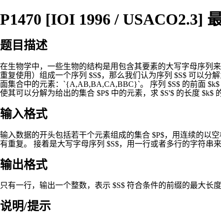
P1470 [IOI 1996 / USACO2.3]
题目描述
在生物学中，一些生物的结构是用包含其要素的大写字母序列来表
重复使用）组成一个序列 $S$，那么我们认为序列 $S$ 可以分解
面集合中的元素：`{A,AB,BA,CA,BBC}`。 序列 $S$ 的前
使其可以分解为给出的集合 $P$ 中的元素，求 $S'$ 的长度 $k$
输入格式
输入数据的开头包括若干个元素组成的集合 $P$，用连续的以
有重复。 接着是大写字母序列 $S$，用一行或者多行的字符串来表
输出格式
只有一行，输出一个整数，表示 $S$ 符合条件的前缀的最大长
说明/提示