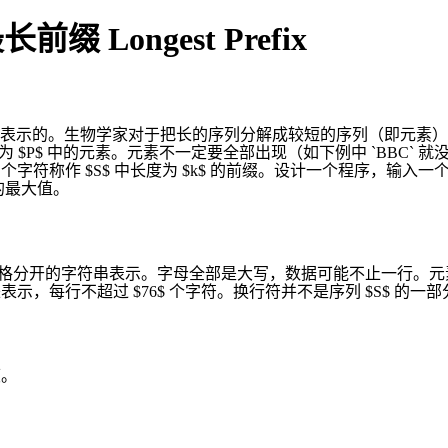
 最长前缀 Longest Prefix
示的。生物学家对于把长的序列分解成较短的序列（即元素）很感
为 $P$ 中的元素。元素不一定要全部出现（如下例中 `BBC` 就
面 $k$ 个字符称作 $S$ 中长度为 $k$ 的前缀。设计一个程序，输
 的最大值。
空格分开的字符串表示。字母全部是大写，数据可能不止一行。元素
示，每行不超过 $76$ 个字符。换行符并不是序列 $S$ 的一部
度。