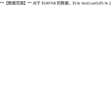
**【数据范围】** 对于 $100\%$ 的数据，$1\le \text{card}(P) \l