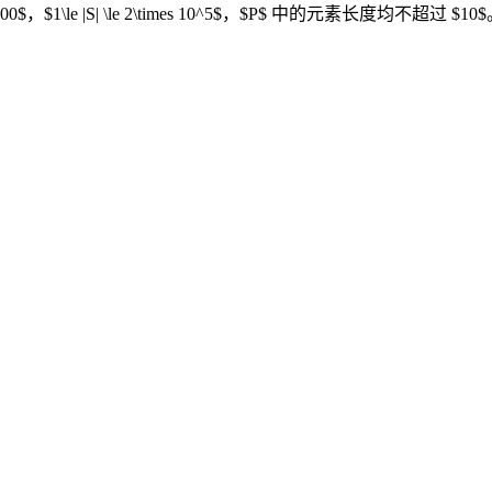
e 200$，$1\le |S| \le 2\times 10^5$，$P$ 中的元素长度均不超过