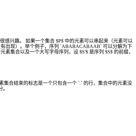
兴趣。 如果一个集合 $P$ 中的元素可以串起来（元素可以
没有出现）。举个例子，序列 `ABABACABAAB` 可以分解为下
入一个元素集合以及一个大写字母序列，设 $S'$ 是序列 $S$ 的前缀，
集合结束的标志是一个只包含一个 `.` 的行，集合中的元素没
分。