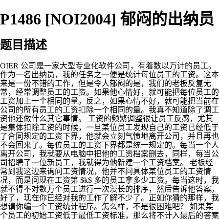
P1486 [NOI2004] 郁闷的出纳员
题目描述
OIER 公司是一家大型专业化软件公司，有着数以万计的员工。
作为一名出纳员，我的任务之一便是统计每位员工的工资。这本
来是一份不错的工作，但是令人郁闷的是，我们的老板反复无
常，经常调整员工的工资。如果他心情好，就可能把每位员工的
工资加上一个相同的量。反之，如果心情不好，就可能把当前在
公司的所有员工的工资扣除一个相同的量。我真不知道除了调工
资他还做什么其它事情。 工资的频繁调整很让员工反感，尤其
是集体扣除工资的时候，一旦某位员工发现自己的工资已经低于
了合同规定的工资下界，他就会立刻气愤地离开公司，并且再也
不会回来了。每位员工的工资下界都是统一规定的。每当一个人
离开公司，我就要从电脑中把他的工资档案删去，同样，每当公
司招聘了一位新员工，我就得为他新建一个工资档案。 老板经
常到我这边来询问工资情况，他并不问具体某位员工的工资情
况，而是问现在工资第 $k$ 多的员工拿多少工资。每当这时，我
就不得不对数万个员工进行一次漫长的排序，然后告诉他答案。
好了，现在你已经对我的工作了解不少了。正如你猜的那样，我
想请你编一个工资统计程序。怎么样，不是很困难吧？ 如果某
个员工的初始工资低于最低工资标准，那么将不计入最后的答案