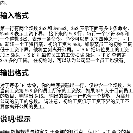
内。
输入格式
第一行有两个整数 $n$ 和 $\min$。$n$ 表示下面有多少条命令，
$\min$ 表示工资下界。 接下来的 $n$ 行，每行一个字符 $x$ 和
一个整数 $k$，表示一条命令。命令可以是以下四种之一： - `I
k` 新建一个工资档案，初始工资为 $k$。如果某员工的初始工资
低于工资下界，他将立刻离开公司。 - `A k` 把每位员工的工资
加上 $k$。 - `S k` 把每位员工的工资扣除 $k$。 - `F k` 查询第
$k$ 多的工资。 在初始时，可以认为公司里一个员工也没有。
输出格式
对于每条 `F` 命令，你的程序要输出一行，仅包含一个整数，为
当前工资第 $k$ 多的员工所拿的工资数，如果 $k$ 大于目前员工
的数目，则输出 $-1$。 输出的最后一行包含一个整数，为离开
公司的员工的总数。 请注意，初始工资低于工资下界的员工不
算做离开公司的员工。
说明/提示
#### 数据规模与约定 对于全部的测试点，保证： - `I` 命令的条