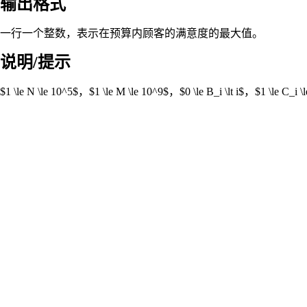
输出格式
一行一个整数，表示在预算内顾客的满意度的最大值。
说明/提示
$1 \le N \le 10^5$，$1 \le M \le 10^9$，$0 \le B_i \lt i$，$1 \l