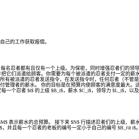
自己的工作获取报偿。
ter 以外，每名忍者都有且仅有一个上级。为保密，同时增强忍者
并把它们派遣给顾客。你需要为每个被派遣的忍者支付一定的薪
所有被派遣的忍者发送指令，在发送指令时，任何忍者（不管是
付管理者的薪水。 你的目标是在预算内使顾客的满意度最大。
者 $i$ 的上级 $B_i$，薪水 $C_i$，领导力 $L_i
M$ 表示薪水的总预算。 接下来 $N$ 行描述忍者们的上级、薪水以及领
=0$，并且每一个忍者的老板的编号一定小于自己的编号 $B_i\lt i$