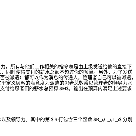
们的领导力，所有与他们工作相关的指令总是由上级发送给他的直接下
水，同时使得支付的薪水总额不超过你的预算。另外，为了发送
否被派遣）都可以作为消息的传递人。管理者自己可以被派遣，
这里定义顾客的满意度为派遣的忍者总数乘以管理者的领导力水
$，以及支付给忍者们的薪水总预算 $M$，输出在预算内满足上述要求
导力。其中的第 $i$ 行包含三个整数 $B_i,C_i,L_i$ 分别
。