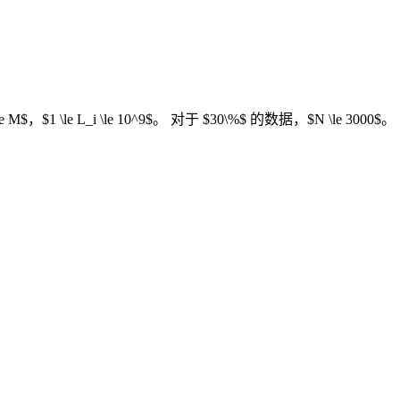
e C_i \le M$，$1 \le L_i \le 10^9$。 对于 $30\%$ 的数据，$N \le 3000$。