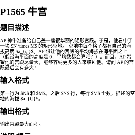
P1565 牛宫
题目描述
AP 神牛准备给自己盖一座很华丽的矩形宫殿。于是，他看中了
一块 $N \times M$ 的矩形空地。 空地中每个格子都有自己的海
拔高度 $a_{i,j}$。AP 想让他的宫殿的平均海拔在海平面之上
（假设海平面的高度是 0，平均数都会算吧？）。而且，AP 希
望他的宫殿尽量大，能够容纳更多的人来膜拜他。请问 AP 的宫
殿最后会有多大？
输入格式
第一行为 $N$ 和 $M$。之后 $N$ 行，每行 $M$ 个数，描述的空
地的海拔 $a_{i,j}$。
输出格式
输出宫殿最大面积。