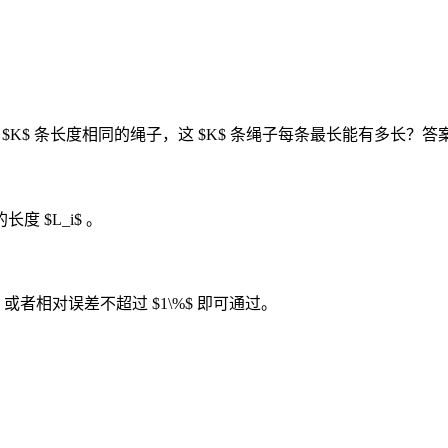
 $K$ 条长度相同的绳子，这 $K$ 条绳子每条最长能有多长？答案保
度 $L_i$ 。
或者相对误差不超过 $1\%$ 即可通过。