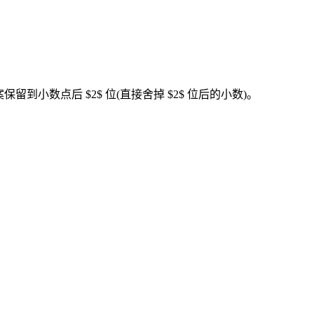
留到小数点后 $2$ 位(直接舍掉 $2$ 位后的小数)。