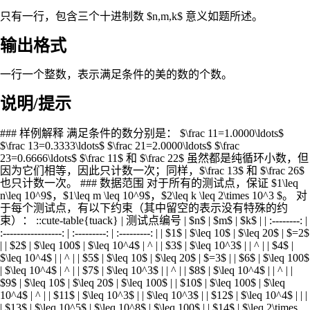
只有一行，包含三个十进制数 $n,m,k$ 意义如题所述。
输出格式
一行一个整数，表示满足条件的美的数的个数。
说明/提示
### 样例解释 满足条件的数分别是： $\frac 11=1.0000\ldots$
$\frac 13=0.3333\ldots$ $\frac 21=2.0000\ldots$ $\frac
23=0.6666\ldots$ $\frac 11$ 和 $\frac 22$ 虽然都是纯循环小数，但
因为它们相等，因此只计数一次；同样，$\frac 13$ 和 $\frac 26$
也只计数一次。 ### 数据范围 对于所有的测试点，保证 $1\leq
n\leq 10^9$，$1\leq m \leq 10^9$，$2\leq k \leq 2\times 10^3 $。 对
于每个测试点，有以下约束（其中留空的表示没有特殊的约
束）： ::cute-table{tuack} | 测试点编号 | $n$ | $m$ | $k$ | | :--------: |
:-----------------: | :---------: | :---------: | | $1$ | $\leq 10$ | $\leq 20$ | $=2$
| | $2$ | $\leq 100$ | $\leq 10^4$ | ^ | | $3$ | $\leq 10^3$ | | ^ | | $4$ |
$\leq 10^4$ | | ^ | | $5$ | $\leq 10$ | $\leq 20$ | $=3$ | | $6$ | $\leq 100$
| $\leq 10^4$ | ^ | | $7$ | $\leq 10^3$ | | ^ | | $8$ | $\leq 10^4$ | | ^ | |
$9$ | $\leq 10$ | $\leq 20$ | $\leq 100$ | | $10$ | $\leq 100$ | $\leq
10^4$ | ^ | | $11$ | $\leq 10^3$ | | $\leq 10^3$ | | $12$ | $\leq 10^4$ | | |
| $13$ | $\leq 10^5$ | $\leq 10^8$ | $\leq 100$ | | $14$ | $\leq 2\times