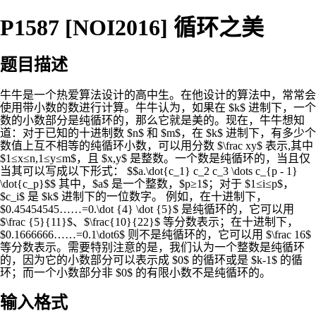
P1587 [NOI2016] 循环之美
题目描述
牛牛是一个热爱算法设计的高中生。在他设计的算法中，常常会
使用带小数的数进行计算。牛牛认为，如果在 $k$ 进制下，一个
数的小数部分是纯循环的，那么它就是美的。现在，牛牛想知
道：对于已知的十进制数 $n$ 和 $m$，在 $k$ 进制下，有多少个
数值上互不相等的纯循环小数，可以用分数 $\frac xy$ 表示,其中
$1≤x≤n,1≤y≤m$，且 $x,y$ 是整数。一个数是纯循环的，当且仅
当其可以写成以下形式： $$a.\dot{c_1} c_2 c_3 \dots c_{p - 1}
\dot{c_p}$$ 其中，$a$ 是一个整数，$p≥1$；对于 $1≤i≤p$，
$c_i$ 是 $k$ 进制下的一位数字。 例如，在十进制下，
$0.45454545……=0.\dot {4} \dot {5}$ 是纯循环的，它可以用
$\frac {5}{11}$、$\frac{10}{22}$ 等分数表示；在十进制下，
$0.1666666……=0.1\dot6$ 则不是纯循环的，它可以用 $\frac 16$
等分数表示。需要特别注意的是，我们认为一个整数是纯循环
的，因为它的小数部分可以表示成 $0$ 的循环或是 $k-1$ 的循
环；而一个小数部分非 $0$ 的有限小数不是纯循环的。
输入格式