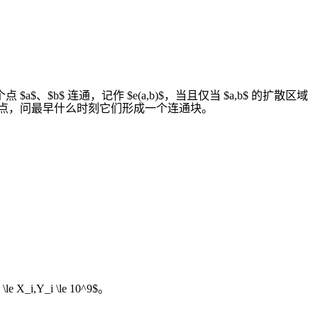
) 两个点 $a$、$b$ 连通，记作 $e(a,b)$，当且仅当 $a,b$ 的扩散区域
上的 $n$ 个点，问最早什么时刻它们形成一个连通块。
 X_i,Y_i \le 10^9$。