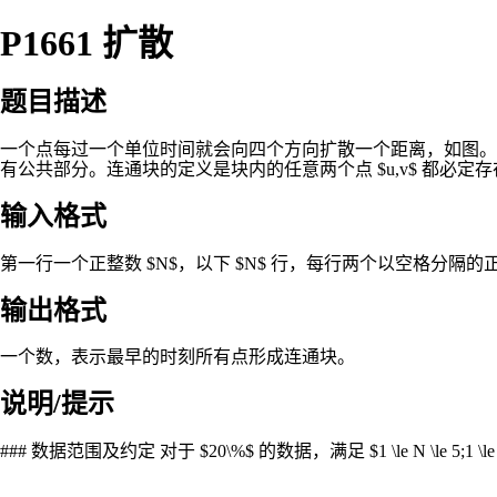
P1661 扩散
题目描述
一个点每过一个单位时间就会向四个方向扩散一个距离，如图。 ![](https://cdn.
有公共部分。连通块的定义是块内的任意两个点 $u,v$ 都必定存在路径 $e(
输入格式
第一行一个正整数 $N$，以下 $N$ 行，每行两个以空格分隔的正整
输出格式
一个数，表示最早的时刻所有点形成连通块。
说明/提示
### 数据范围及约定 对于 $20\%$ 的数据，满足 $1 \le N \le 5;1 \le X_i,