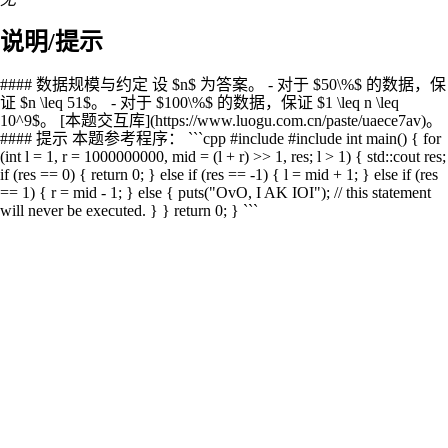
说明/提示
#### 数据规模与约定 设 $n$ 为答案。 - 对于 $50\%$ 的数据，保
证 $n \leq 51$。 - 对于 $100\%$ 的数据，保证 $1 \leq n \leq
10^9$。 [本题交互库](https://www.luogu.com.cn/paste/uaece7av)。
#### 提示 本题参考程序： ```cpp #include #include int main() { for
(int l = 1, r = 1000000000, mid = (l + r) >> 1, res; l > 1) { std::cout res;
if (res == 0) { return 0; } else if (res == -1) { l = mid + 1; } else if (res
== 1) { r = mid - 1; } else { puts("OvO, I AK IOI"); // this statement
will never be executed. } } return 0; } ```