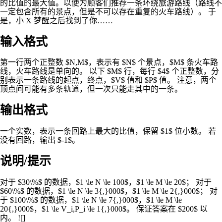
的比值的最大值。以便为顾客们推荐一条环绕旅游路线（路线不
一定包含所有的景点，但是不可以存在重复的火车路线）。 于
是，小 X 梦醒之后找到了你……
输入格式
第一行两个正整数 $N,M$，表示有 $N$ 个景点，$M$ 条火车路
线，火车路线是单向的。 以下 $M$ 行，每行 $4$ 个正整数，分
别表示一条路线的起点，终点，$V$ 值和 $P$ 值。 注意，两个
顶点间可能有多条轨道，但一次只能走其中的一条。
输出格式
一个实数，表示一条回路上最大的比值，保留 $1$ 位小数。 若
没有回路，输出 $-1$。
说明/提示
对于 $30\%$ 的数据，$1 \le N \le 100$，$1 \le M \le 20$； 对于
$60\%$ 的数据，$1 \le N \le 3{,}000$，$1 \le M \le 2{,}000$； 对
于 $100\%$ 的数据，$1 \le N \le 7{,}000$，$1 \le M \le
20{,}000$，$1 \le V_i,P_i \le 1{,}000$。 保证答案在 $200$ 以
内。 ![]