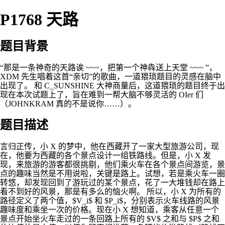
P1768 天路
题目背景
“那是一条神奇的天路诶 ~~~，把第一个神犇送上天堂 ~~~ ”，
XDM 先生唱着这首“亲切”的歌曲，一道猥琐题目的灵感在脑中
出现了。 和 C_SUNSHINE 大神商量后，这道猥琐的题目终于出
现在本次试题上了，旨在难到一帮大脑不够灵活的 OIer 们
（JOHNKRAM 真的不是说你……）。
题目描述
言归正传，小 X 的梦中，他在西藏开了一家大型旅游公司，现
在，他要为西藏的各个景点设计一组铁路线。但是，小 X 发
现，来旅游的游客都很挑剔，他们乘火车在各个景点间游览，景
点的趣味当然是不用说啦，关键是路上。试想，若是乘火车一圈
转悠，却发现回到了游玩过的某个景点，花了一大堆钱却在路上
看不到好的风景，那是有多么的恼火啊。 所以，小 X 为所有的
路径定义了两个值，$V_i$ 和 $P_i$，分别表示火车线路的风景
趣味度和乘坐一次的价格。现在小 X 想知道，乘客从任意一个
景点开始坐火车走过的一条回路上所有的 $V$ 之和与 $P$ 之和