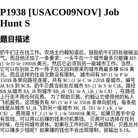
P1938 [USACO09NOV] Job
Hunt S
题目描述
奶牛们正在找工作。农场主约翰知道后，鼓励奶牛们四处碰碰运
气。而且他还加了一条要求：一头牛在一个城市最多只能赚 $D\
(1 \le D \le 1000)$ 美元，然后它必须到另一座城市工作。当然，
它可以在别处工作一阵子后又回到原来的城市再最多赚 $D$ 美
元。而且这样的往返次数没有限制。 城市间有 $P\ (1 \le P \le
150)$ 条单向路径连接，共有 $C\ (1 \le C \le 220)$ 座城市，编号
从 $1$ 到 $C$。奶牛贝茜当前处在城市 $S\ (1 \le S \le C)$。路径
$i$ 从城市 $A_i$ 到城市 $B_i$（$1 \le A_i,B_i \le C$），在路径
上行走不用任何花费。 为了帮助贝茜，约翰让它使用他的私人
飞机服务。这项服务有 $F\ (1 \le F \le 350)$ 条单向航线，每条航
线是从城市 $J_i$ 飞到另一座城市 $K_i$（$1 \le J_i,K_i \le
C$），费用是 $T_i\ (1 \le T_i \le 50000)$ 美元。如果贝茜手中没
有现钱，可以用以后赚的钱来付机票钱。 贝茜可以选择在任何
时候，在任何城市退休。如果在工作时间上不做限制，贝茜总共
可以赚多少钱呢？如果赚的钱也不会出现限制，就输出 $-1$。