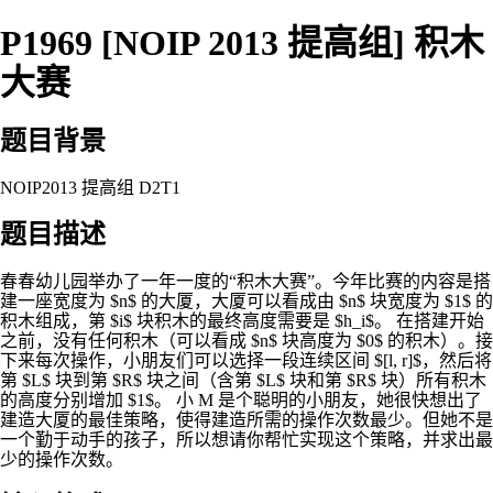
P1969 [NOIP 2013 提高组] 积木
大赛
题目背景
NOIP2013 提高组 D2T1
题目描述
春春幼儿园举办了一年一度的“积木大赛”。今年比赛的内容是搭
建一座宽度为 $n$ 的大厦，大厦可以看成由 $n$ 块宽度为 $1$ 的
积木组成，第 $i$ 块积木的最终高度需要是 $h_i$。 在搭建开始
之前，没有任何积木（可以看成 $n$ 块高度为 $0$ 的积木）。接
下来每次操作，小朋友们可以选择一段连续区间 $[l, r]$，然后将
第 $L$ 块到第 $R$ 块之间（含第 $L$ 块和第 $R$ 块）所有积木
的高度分别增加 $1$。 小 M 是个聪明的小朋友，她很快想出了
建造大厦的最佳策略，使得建造所需的操作次数最少。但她不是
一个勤于动手的孩子，所以想请你帮忙实现这个策略，并求出最
少的操作次数。