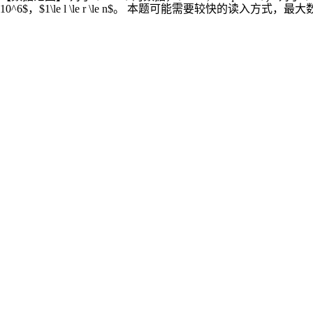
10^6$，$1\le l \le r \le n$。 本题可能需要较快的读入方式