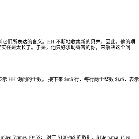
考它们所表达的含义。HH 不断地收集新的贝壳，因此，他的项
链实在是太长了。于是，他只好求助睿智的你，来解决这个问
示 HH 询问的个数。 接下来 $m$ 行，每行两个整数 $l,r$，表示
 5\times 10^5$； 对于 $100\%$ 的数据，$1\le n,m,a_i \leq