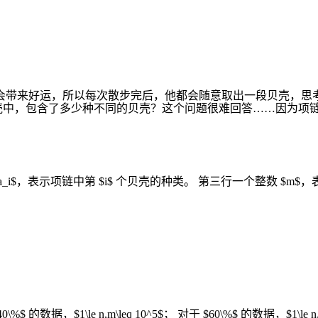
壳会带来好运，所以每次散步完后，他都会随意取出一段贝壳，思
壳中，包含了多少种不同的贝壳？这个问题很难回答……因为项
_i$，表示项链中第 $i$ 个贝壳的种类。 第三行一个整数 $m$，表
的数据，$1\le n,m\leq 10^5$； 对于 $60\%$ 的数据，$1\le n,m\leq