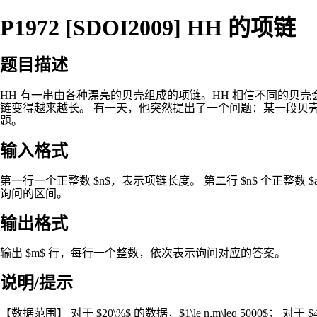
P1972 [SDOI2009] HH 的项链
题目描述
HH 有一串由各种漂亮的贝壳组成的项链。HH 相信不同的贝
链变得越来越长。 有一天，他突然提出了一个问题：某一段贝
题。
输入格式
第一行一个正整数 $n$，表示项链长度。 第二行 $n$ 个正整数 $a
询问的区间。
输出格式
输出 $m$ 行，每行一个整数，依次表示询问对应的答案。
说明/提示
【数据范围】 对于 $20\%$ 的数据，$1\le n,m\leq 5000$； 对于 $40\%$ 