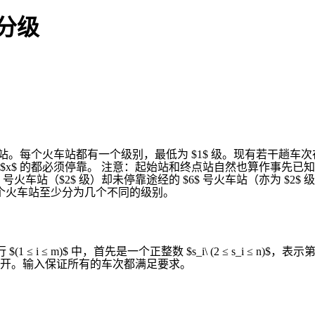
站分级
n $ 个火车站。每个火车站都有一个级别，最低为 $1$ 级。现有
$x$ 的都必须停靠。 注意：起始站和终点站自然也算作事先已知需
2$ 级）却未停靠途经的 $6$ 号火车站（亦为 $2$ 级）而不满足要求。 ![](h
$ 个火车站至少分为几个不同的级别。
(1 ≤ i ≤ m)$ 中，首先是一个正整数 $s_i\ (2 ≤ s_i ≤ n)$，
开。输入保证所有的车次都满足要求。