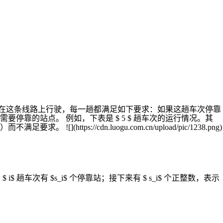
若干趟车次在这条线路上行驶，每一趟都满足如下要求：如果这趟车次停靠
要停靠的站点。 例如，下表是 $ 5 $ 趟车次的运行情况。其
ttps://cdn.luogu.com.cn/upload/pic/1238.png)
表示第 $ i$ 趟车次有 $s_i$ 个停靠站；接下来有 $ s_i$ 个正整数，表示