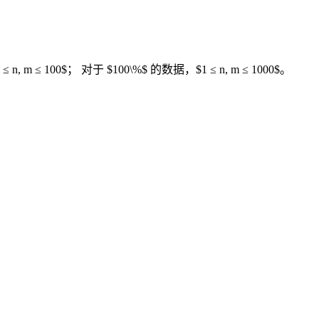
 n, m ≤ 100$； 对于 $100\%$ 的数据，$1 ≤ n, m ≤ 1000$。