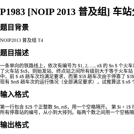
P1983 [NOIP 2013 普及组] 车
题目背景
NOIP2013 普及组 T4
题目描述
一条单向的铁路线上，依次有编号为 $1, 2, …, n$ 的 $
了火车站 $x$，则始发站、终点站之间所有级别大于等于火车站 
中，前 $ 4$ 趟车次均满足要求，而第 $5$ 趟车次由于停靠了 $3$ 号火车站（$
现有 $m$ 趟车次的运行情况（全部满足要求），试推算这 $ n
输入格式
第一行包含 $2$ 个正整数 $n, m$，用一个空格隔开。 第 $i + 1$ 行 $
所有停靠站的编号，从小到大排列。每两个数之间用一个空格隔
输出格式