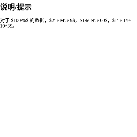
说明/提示
对于 $100\%$ 的数据，$2\le M\le 9$，$1\le N\le 60$，$1\le T\le
10^3$。