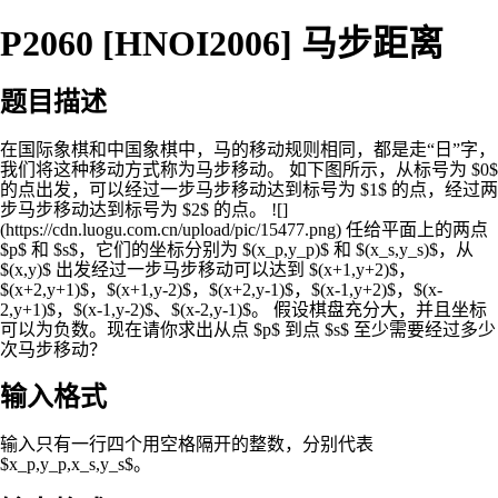
P2060 [HNOI2006] 马步距离
题目描述
在国际象棋和中国象棋中，马的移动规则相同，都是走“日”字，
我们将这种移动方式称为马步移动。 如下图所示，从标号为 $0$
的点出发，可以经过一步马步移动达到标号为 $1$ 的点，经过两
步马步移动达到标号为 $2$ 的点。 ![]
(https://cdn.luogu.com.cn/upload/pic/15477.png) 任给平面上的两点
$p$ 和 $s$，它们的坐标分别为 $(x_p,y_p)$ 和 $(x_s,y_s)$，从
$(x,y)$ 出发经过一步马步移动可以达到 $(x+1,y+2)$，
$(x+2,y+1)$，$(x+1,y-2)$，$(x+2,y-1)$，$(x-1,y+2)$，$(x-
2,y+1)$，$(x-1,y-2)$、$(x-2,y-1)$。 假设棋盘充分大，并且坐标
可以为负数。现在请你求出从点 $p$ 到点 $s$ 至少需要经过多少
次马步移动？
输入格式
输入只有一行四个用空格隔开的整数，分别代表
$x_p,y_p,x_s,y_s$。