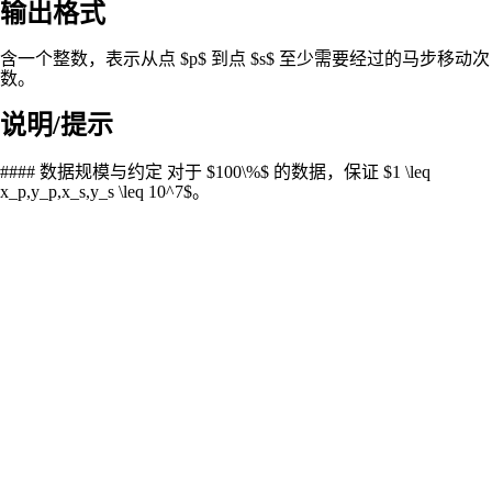
输出格式
含一个整数，表示从点 $p$ 到点 $s$ 至少需要经过的马步移动次
数。
说明/提示
#### 数据规模与约定 对于 $100\%$ 的数据，保证 $1 \leq
x_p,y_p,x_s,y_s \leq 10^7$。