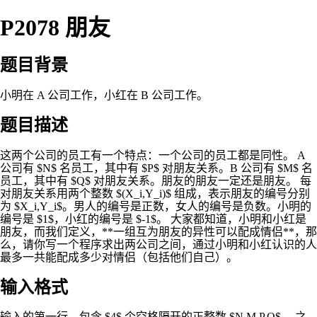
P2078 朋友
题目背景
小明在 A 公司工作，小红在 B 公司工作。
题目描述
这两个公司的员工有一个特点：一个公司的员工都是同性。 A
公司有 $N$ 名员工，其中有 $P$ 对朋友关系。B 公司有 $M$ 名
员工，其中有 $Q$ 对朋友关系。朋友的朋友一定还是朋友。 每
对朋友关系用两个整数 $(X_i,Y_i)$ 组成，表示朋友的编号分别
为 $X_i,Y_i$。男人的编号是正数，女人的编号是负数。小明的
编号是 $1$，小红的编号是 $-1$。 大家都知道，小明和小红是
朋友，而我们定义，**一组互为朋友的异性可以配成情侣**，那
么，请你写一个程序求出两公司之间，通过小明和小红认识的人
最多一共能配成多少对情侣（包括他们自己）。
输入格式
输入的第一行，包含 $4$ 个空格隔开的正整数 $N,M,P,Q$。 之