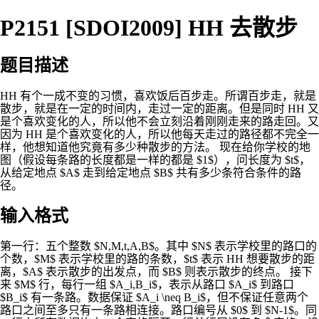
P2151 [SDOI2009] HH 去散步
题目描述
HH 有个一成不变的习惯，喜欢饭后百步走。所谓百步走，就是
散步，就是在一定的时间内，走过一定的距离。但是同时 HH 又
是个喜欢变化的人，所以他不会立刻沿着刚刚走来的路走回。又
因为 HH 是个喜欢变化的人，所以他每天走过的路径都不完全一
样，他想知道他究竟有多少种散步的方法。 现在给你学校的地
图（假设每条路的长度都是一样的都是 $1$），问长度为 $t$，
从给定地点 $A$ 走到给定地点 $B$ 共有多少条符合条件的路
径。
输入格式
第一行：五个整数 $N,M,t,A,B$。其中 $N$ 表示学校里的路口的
个数，$M$ 表示学校里的路的条数，$t$ 表示 HH 想要散步的距
离，$A$ 表示散步的出发点，而 $B$ 则表示散步的终点。 接下
来 $M$ 行，每行一组 $A_i,B_i$，表示从路口 $A_i$ 到路口
$B_i$ 有一条路。数据保证 $A_i \neq B_i$，但不保证任意两个
路口之间至多只有一条路相连接。路口编号从 $0$ 到 $N-1$。同