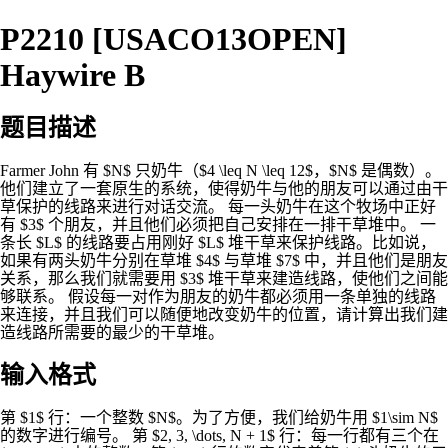
P2210 [USACO13OPEN]
Haywire B
题目描述
Farmer John 有 $N$ 只奶牛（$4 \leq N \leq 12$，$N$ 是偶数）。
他们建立了一套原生的系统，使得奶牛与他的朋友可以通过由干
草保护的线路来进行对话交流。 每一头奶牛在这个牧场中正好
有 $3$ 个朋友，并且他们必须把自己安排在一排干草堆中。 一
条长 $L$ 的线路要占用刚好 $L$ 堆干草来保护线路。比如说，
如果有两头奶牛分别在草堆 $4$ 与草堆 $7$ 中，并且他们是朋友
关系，那么我们就需要用 $3$ 堆干草来建造线路，使他们之间能
够联系。 假设每一对作为朋友的奶牛都必须用一条单独的线路
来连接，并且我们可以随便地改变奶牛的位置，请计算出我们建
造线路所需要的最少的干草堆。
输入格式
第 $1$ 行：一个整数 $N$。为了方便，我们给奶牛用 $1\sim N$
的数字进行编号。 第 $2, 3, \dots, N + 1$ 行：每一行都有三个在