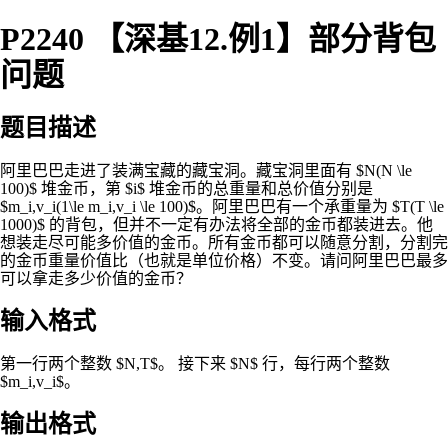
P2240 【深基12.例1】部分背包
问题
题目描述
阿里巴巴走进了装满宝藏的藏宝洞。藏宝洞里面有 $N(N \le
100)$ 堆金币，第 $i$ 堆金币的总重量和总价值分别是
$m_i,v_i(1\le m_i,v_i \le 100)$。阿里巴巴有一个承重量为 $T(T \le
1000)$ 的背包，但并不一定有办法将全部的金币都装进去。他
想装走尽可能多价值的金币。所有金币都可以随意分割，分割完
的金币重量价值比（也就是单位价格）不变。请问阿里巴巴最多
可以拿走多少价值的金币？
输入格式
第一行两个整数 $N,T$。 接下来 $N$ 行，每行两个整数
$m_i,v_i$。
输出格式