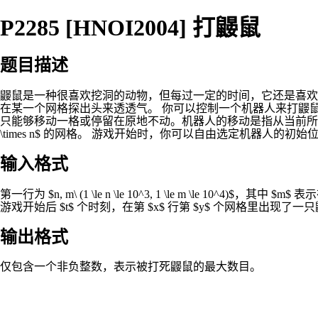
P2285 [HNOI2004] 打鼹鼠
题目描述
鼹鼠是一种很喜欢挖洞的动物，但每过一定的时间，它还是喜欢把头探
在某一个网格探出头来透透气。 你可以控制一个机器人来打鼹鼠
只能够移动一格或停留在原地不动。机器人的移动是指从当前所处的网格移向相邻的网格，
\times n$ 的网格。 游戏开始时，你可以自由选定机器
输入格式
第一行为 $n, m\ (1 \le n \le 10^3, 1 \le m \le 10^4)$，其中
游戏开始后 $t$ 个时刻，在第 $x$ 行第 $y$ 个网格里
输出格式
仅包含一个非负整数，表示被打死鼹鼠的最大数目。