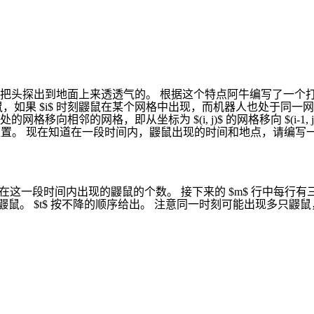
出到地面上来透透气的。 根据这个特点阿牛编写了一个打鼹鼠的游戏
，如果 $i$ 时刻鼹鼠在某个网格中出现，而机器人也处于同一
即从坐标为 $(i, j)$ 的网格移向 $(i-1, j), (i+1, j),
人的初始位置。 现在知道在一段时间内，鼹鼠出现的时间和地点，请
 $m$ 表示在这一段时间内出现的鼹鼠的个数。 接下来的 $m$ 行中每行有三个数据 $t, x, y\
出现了一只鼹鼠。 $t$ 按不降的顺序给出。 注意同一时刻可能出现