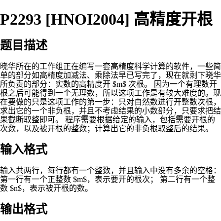
P2293 [HNOI2004] 高精度开根
题目描述
晓华所在的工作组正在编写一套高精度科学计算的软件，一些简
单的部分如高精度加减法、乘除法早已写完了，现在就剩下晓华
所负责的部分：实数的高精度开 $m$ 次根。 因为一个有理数开
根之后可能得到一个无理数，所以这项工作是有较大难度的。现
在要做的只是这项工作的第一步：只对自然数进行开整数次根，
求出它的一个非负根，并且不考虑结果的小数部分，只要求把结
果截断取整即可。 程序需要根据给定的输入，包括需要开根的
次数，以及被开根的整数；计算出它的非负根取整后的结果。
输入格式
输入共两行，每行都有一个整数，并且输入中没有多余的空格：
第一行有一个正整数 $m$，表示要开的根次； 第二行有一个整
数 $n$，表示被开根的数。
输出格式