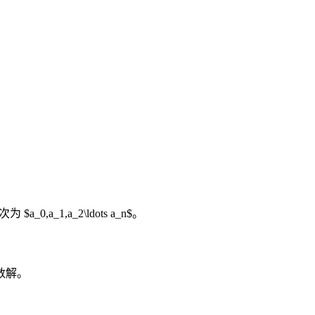
a_1,a_2\ldots a_n$。
数解。