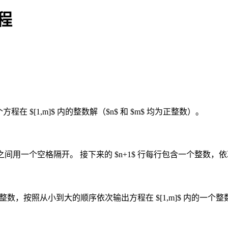
方程
$ 求这个方程在 $[1,m]$ 内的整数解（$n$ 和 $m$ 均为正整数）。
之间用一个空格隔开。 接下来的 $n+1$ 行每行包含一个整数，依次为 $a_0,
个整数，按照从小到大的顺序依次输出方程在 $[1,m]$ 内的一个整