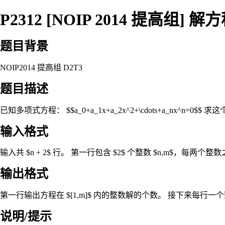
P2312 [NOIP 2014 提高组] 解
题目背景
NOIP2014 提高组 D2T3
题目描述
已知多项式方程： $$a_0+a_1x+a_2x^2+\cdots+a_nx^n=0$
输入格式
输入共 $n + 2$ 行。 第一行包含 $2$ 个整数 $n,m$，每两个整数
输出格式
第一行输出方程在 $[1,m]$ 内的整数解的个数。 接下来每行一
说明/提示